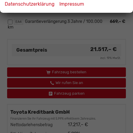
Datenschutzerklärung
Impressum
Garantieverlängerung 2 Jahre / 100.000
491,– €
EA3
km
Garantieverlängerung 3 Jahre / 100.000
669,– €
EA4
km
21.517,– €
Gesamtpreis
incl. 19% MwSt.
Fahrzeug bestellen
Wir rufen Sie an
Fahrzeug parken
Toyota Kreditbank GmbH
Finanzieren Sie Ihr Fahrzeug mit 5,99% effektivem Jahreszins.
17.217,– €
Nettodarlehensbetrag