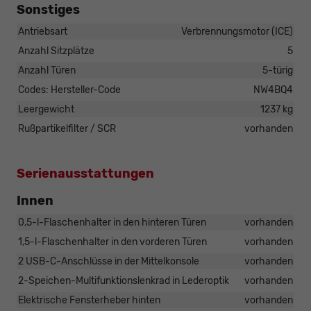
Sonstiges
Antriebsart
Verbrennungsmotor (ICE)
Anzahl Sitzplätze
5
Anzahl Türen
5-türig
Codes: Hersteller-Code
NW4BQ4
Leergewicht
1237 kg
Rußpartikelfilter / SCR
vorhanden
Serienausstattungen
Innen
0,5-l-Flaschenhalter in den hinteren Türen
vorhanden
1,5-l-Flaschenhalter in den vorderen Türen
vorhanden
2 USB-C-Anschlüsse in der Mittelkonsole
vorhanden
2-Speichen-Multifunktionslenkrad in Lederoptik
vorhanden
Elektrische Fensterheber hinten
vorhanden