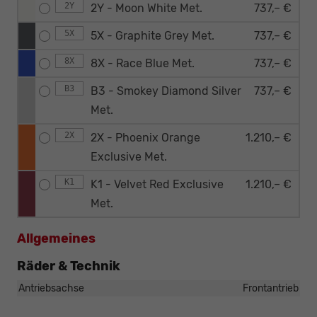
2Y
2Y - Moon White Met.
737,– €
5X
5X - Graphite Grey Met.
737,– €
8X
8X - Race Blue Met.
737,– €
B3
B3 - Smokey Diamond Silver
737,– €
Met.
2X
2X - Phoenix Orange
1.210,– €
Exclusive Met.
K1
K1 - Velvet Red Exclusive
1.210,– €
Met.
Allgemeines
Räder & Technik
Antriebsachse
Frontantrieb