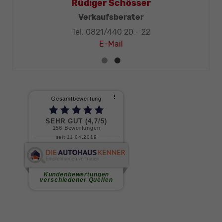
Mohr
Rüdiger Schösse
Techniker-Meister
Verkaufsberater
 20 - 32
Tel. 0821/440 20 - 2
E-Mail