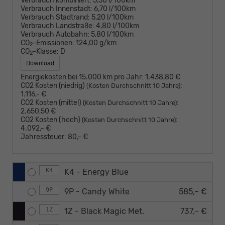
Verbrauch kombiniert:
5,50 l/100km
Verbrauch Innenstadt:
6,70 l/100km
Verbrauch Stadtrand:
5,20 l/100km
Verbrauch Landstraße:
4,80 l/100km
Verbrauch Autobahn:
5,80 l/100km
CO
-Emissionen:
124,00 g/km
2
CO
-Klasse:
D
2
Download
Energiekosten bei 15.000 km pro Jahr:
1.438,80 €
CO2 Kosten (niedrig)
:
(Kosten Durchschnitt 10 Jahre)
1.116,- €
CO2 Kosten (mittel)
:
(Kosten Durchschnitt 10 Jahre)
2.650,50 €
CO2 Kosten (hoch)
:
(Kosten Durchschnitt 10 Jahre)
4.092,- €
Jahressteuer:
80,- €
K4
K4 - Energy Blue
9P
9P - Candy White
585,– €
1Z
1Z - Black Magic Met.
737,– €