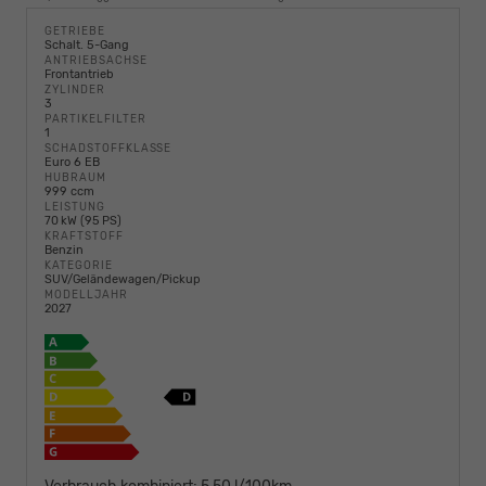
GETRIEBE
Schalt. 5-Gang
ANTRIEBSACHSE
Frontantrieb
ZYLINDER
3
PARTIKELFILTER
1
SCHADSTOFFKLASSE
Euro 6 EB
HUBRAUM
999 ccm
LEISTUNG
70 kW (95 PS)
KRAFTSTOFF
Benzin
KATEGORIE
SUV/Geländewagen/Pickup
MODELLJAHR
2027