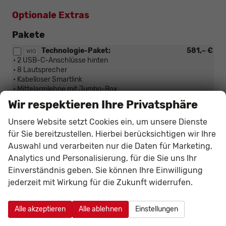
Optionale Extras
Pakete
Technologie-Paket:
581,– €
WIQ
• 2 USB-C-Anschlüsse hinten
• 8 Lautsprecher
• Kabelloser Smartlink
• Mittelarmlehne mit Jumbo-Box
Wir respektieren Ihre Privatsphäre
Außen
Unsere Website setzt Cookies ein, um unsere Dienste
für Sie bereitzustellen. Hierbei berücksichtigen wir Ihre
Anhängerkupplung mit elektrischer
914,– €
1M6
Entriegelung
Auswahl und verarbeiten nur die Daten für Marketing,
Analytics und Personalisierung, für die Sie uns Ihr
Einverständnis geben. Sie können Ihre Einwilligung
Räder & Technik
jederzeit mit Wirkung für die Zukunft widerrufen.
Notrad
188,– €
PJA
Alle akzeptieren
Alle ablehnen
Einstellungen
Sonstiges