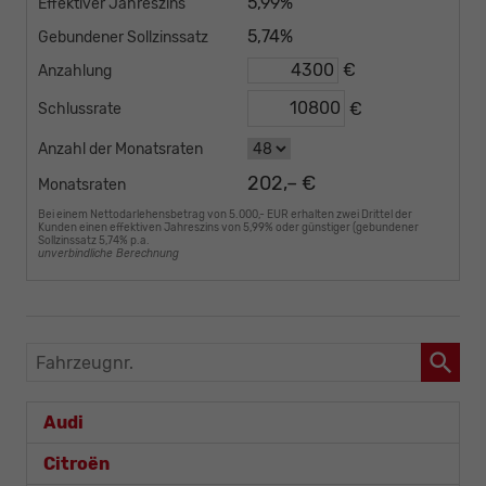
5,99%
Effektiver Jahreszins
5,74%
Gebundener Sollzinssatz
€
Anzahlung
€
Schlussrate
Anzahl der Monatsraten
202,– €
Monatsraten
Bei einem Nettodarlehensbetrag von 5.000,- EUR erhalten zwei Drittel der
Kunden einen effektiven Jahreszins von 5,99% oder günstiger (gebundener
Sollzinssatz 5,74% p.a.
unverbindliche Berechnung
Fahrzeugnr.
Audi
Citroën