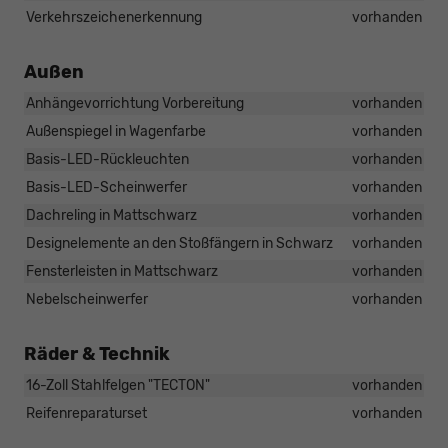
Verkehrszeichenerkennung
vorhanden
Außen
Anhängevorrichtung Vorbereitung
vorhanden
Außenspiegel in Wagenfarbe
vorhanden
Basis-LED-Rückleuchten
vorhanden
Basis-LED-Scheinwerfer
vorhanden
Dachreling in Mattschwarz
vorhanden
Designelemente an den Stoßfängern in Schwarz
vorhanden
Fensterleisten in Mattschwarz
vorhanden
Nebelscheinwerfer
vorhanden
Räder & Technik
16-Zoll Stahlfelgen "TECTON"
vorhanden
Reifenreparaturset
vorhanden