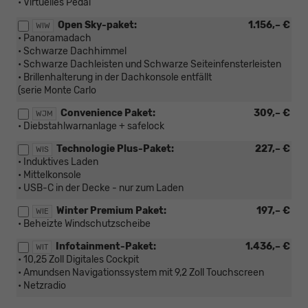
• Virtuelles Pedal
Open Sky-paket:
1.156,– €
WIW
• Panoramadach
• Schwarze Dachhimmel
• Schwarze Dachleisten und Schwarze Seiteinfensterleisten
• Brillenhalterung in der Dachkonsole entfällt
(serie Monte Carlo
Convenience Paket:
309,– €
WJM
• Diebstahlwarnanlage + safelock
Technologie Plus-Paket:
227,– €
WIS
• Induktives Laden
• Mittelkonsole
• USB-C in der Decke - nur zum Laden
Winter Premium Paket:
197,– €
WIE
• Beheizte Windschutzscheibe
Infotainment-Paket:
1.436,– €
WIT
• 10,25 Zoll Digitales Cockpit
• Amundsen Navigationssystem mit 9,2 Zoll Touchscreen
• Netzradio