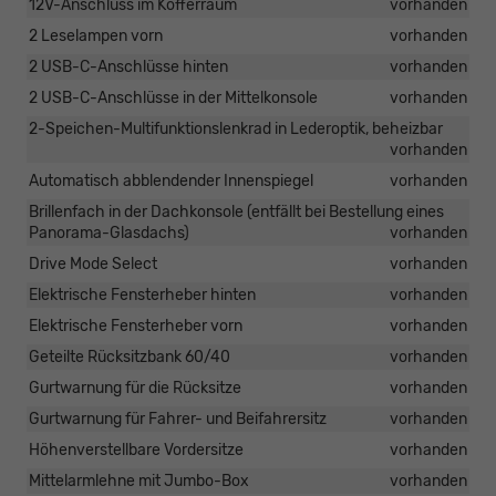
12V-Anschluss im Kofferraum
vorhanden
2 Leselampen vorn
vorhanden
2 USB-C-Anschlüsse hinten
vorhanden
2 USB-C-Anschlüsse in der Mittelkonsole
vorhanden
2-Speichen-Multifunktionslenkrad in Lederoptik, beheizbar
vorhanden
Automatisch abblendender Innenspiegel
vorhanden
Brillenfach in der Dachkonsole (entfällt bei Bestellung eines
Panorama-Glasdachs)
vorhanden
Drive Mode Select
vorhanden
Elektrische Fensterheber hinten
vorhanden
Elektrische Fensterheber vorn
vorhanden
Geteilte Rücksitzbank 60/40
vorhanden
Gurtwarnung für die Rücksitze
vorhanden
Gurtwarnung für Fahrer- und Beifahrersitz
vorhanden
Höhenverstellbare Vordersitze
vorhanden
Mittelarmlehne mit Jumbo-Box
vorhanden