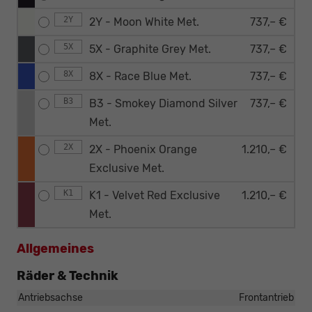
2Y
2Y - Moon White Met.
737,– €
5X
5X - Graphite Grey Met.
737,– €
8X
8X - Race Blue Met.
737,– €
B3
B3 - Smokey Diamond Silver
737,– €
Met.
2X
2X - Phoenix Orange
1.210,– €
Exclusive Met.
K1
K1 - Velvet Red Exclusive
1.210,– €
Met.
Allgemeines
Räder & Technik
Antriebsachse
Frontantrieb