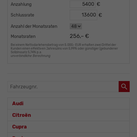
€
Anzahlung
€
Schlussrate
Anzahl der Monatsraten
256,– €
Monatsraten
Bei einem Nettodarlehensbetrag von 5.000,- EUR erhalten zwei Drittel der
Kunden einen effektiven Jahreszins von 5,99% oder günstiger (gebundener
Sollzinssatz 5,74% p.a.
unverbindliche Berechnung
Fahrzeugnr.
Audi
Citroën
Cupra