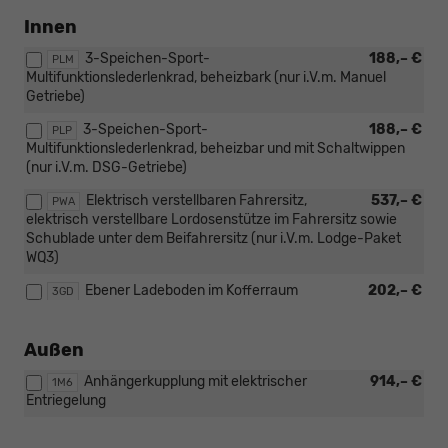
Innen
3-Speichen-Sport-
188,– €
PLM
Multifunktionslederlenkrad, beheizbark (nur i.V.m. Manuel
Getriebe)
3-Speichen-Sport-
188,– €
PLP
Multifunktionslederlenkrad, beheizbar und mit Schaltwippen
(nur i.V.m. DSG-Getriebe)
Elektrisch verstellbaren Fahrersitz,
537,– €
PWA
elektrisch verstellbare Lordosenstütze im Fahrersitz sowie
Schublade unter dem Beifahrersitz (nur i.V.m. Lodge-Paket
WQ3)
Ebener Ladeboden im Kofferraum
202,– €
3GD
Außen
Anhängerkupplung mit elektrischer
914,– €
1M6
Entriegelung