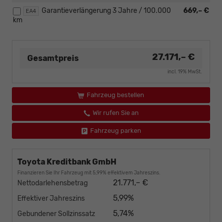
Garantieverlängerung 3 Jahre / 100.000
669,– €
EA4
km
27.171,– €
Gesamtpreis
incl. 19% MwSt.
Fahrzeug bestellen
Wir rufen Sie an
Fahrzeug parken
Toyota Kreditbank GmbH
Finanzieren Sie Ihr Fahrzeug mit 5,99% effektivem Jahreszins.
21.771,– €
Nettodarlehensbetrag
5,99%
Effektiver Jahreszins
5,74%
Gebundener Sollzinssatz