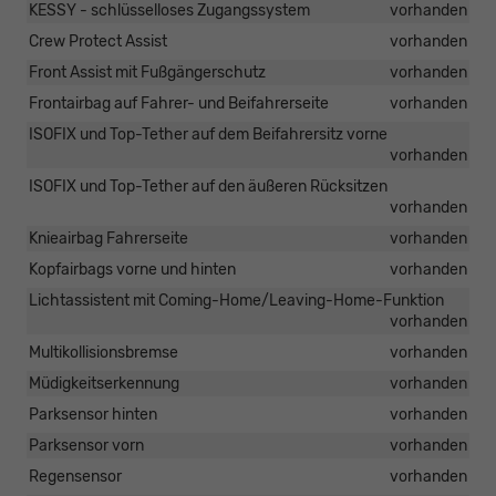
KESSY - schlüsselloses Zugangssystem
vorhanden
Crew Protect Assist
vorhanden
Front Assist mit Fußgängerschutz
vorhanden
Frontairbag auf Fahrer- und Beifahrerseite
vorhanden
ISOFIX und Top-Tether auf dem Beifahrersitz vorne
vorhanden
ISOFIX und Top-Tether auf den äußeren Rücksitzen
vorhanden
Knieairbag Fahrerseite
vorhanden
Kopfairbags vorne und hinten
vorhanden
Lichtassistent mit Coming-Home/Leaving-Home-Funktion
vorhanden
Multikollisionsbremse
vorhanden
Müdigkeitserkennung
vorhanden
Parksensor hinten
vorhanden
Parksensor vorn
vorhanden
Regensensor
vorhanden