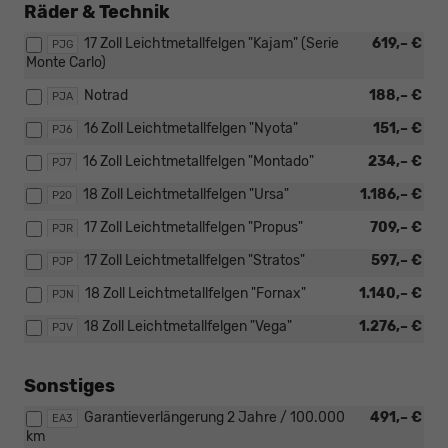
Räder & Technik
17 Zoll Leichtmetallfelgen "Kajam" (Serie
619,– €
PJG
Monte Carlo)
Notrad
188,– €
PJA
16 Zoll Leichtmetallfelgen "Nyota"
151,– €
PJ6
16 Zoll Leichtmetallfelgen "Montado"
234,– €
PJ7
18 Zoll Leichtmetallfelgen "Ursa"
1.186,– €
P20
17 Zoll Leichtmetallfelgen "Propus"
709,– €
PJR
17 Zoll Leichtmetallfelgen "Stratos"
597,– €
PJP
18 Zoll Leichtmetallfelgen "Fornax"
1.140,– €
PJN
18 Zoll Leichtmetallfelgen "Vega"
1.276,– €
PJV
Sonstiges
Garantieverlängerung 2 Jahre / 100.000
491,– €
EA3
km