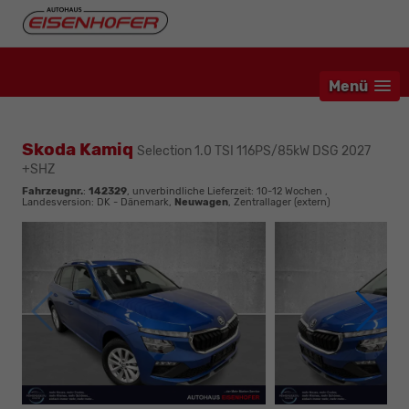
Menü
Skoda Kamiq
Selection 1.0 TSI 116PS/85kW DSG 2027
+SHZ
Fahrzeugnr.
:
142329
, unverbindliche Lieferzeit: 10-12 Wochen ,
Landesversion: DK - Dänemark,
Neuwagen
, Zentrallager (extern)