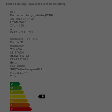
Beispielbilder, ggf. teilweise mit Sonderausstattung
GETRIEBE
Doppelkupplungsgetriebe (DSG)
ANTRIEBSACHSE
Frontantrieb
ZYLINDER
3
PARTIKELFILTER
1
SCHADSTOFFKLASSE
Euro 6 EB
HUBRAUM
999 ccm
LEISTUNG
85 kW (116 PS)
KRAFTSTOFF
Benzin
KATEGORIE
SUV/Geländewagen/Pickup
MODELLJAHR
2027