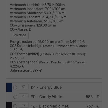
Verbrauch kombiniert:
5,70 l/100km
Verbrauch Innenstadt:
7,00 l/100km
Verbrauch Stadtrand:
5,40 l/100km
Verbrauch Landstraße:
4,90 l/100km
Verbrauch Autobahn:
6,10 l/100km
CO
-Emissionen:
128,00 g/km
2
CO
-Klasse:
D
2
Download
Energiekosten bei 15.000 km pro Jahr:
1.491,12 €
CO2 Kosten (niedrig)
:
(Kosten Durchschnitt 10 Jahre)
1.152,- €
CO2 Kosten (mittel)
:
(Kosten Durchschnitt 10 Jahre)
2.736,- €
CO2 Kosten (hoch)
:
(Kosten Durchschnitt 10 Jahre)
4.224,- €
Jahressteuer:
89,- €
K4
K4 - Energy Blue
9P
9P - Candy White
585,– €
1Z
1Z - Black Magic Met.
737,– €