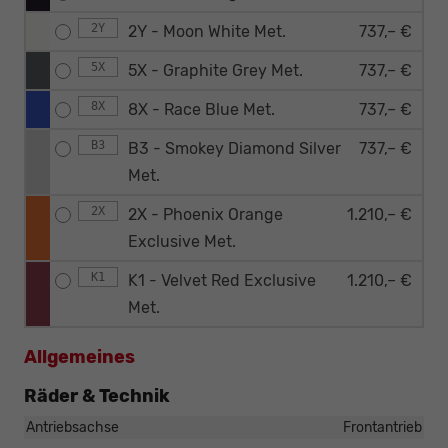
2Y
2Y - Moon White Met.
737,– €
5X
5X - Graphite Grey Met.
737,– €
8X
8X - Race Blue Met.
737,– €
B3
B3 - Smokey Diamond Silver
737,– €
Met.
2X
2X - Phoenix Orange
1.210,– €
Exclusive Met.
K1
K1 - Velvet Red Exclusive
1.210,– €
Met.
Allgemeines
Räder & Technik
Antriebsachse
Frontantrieb