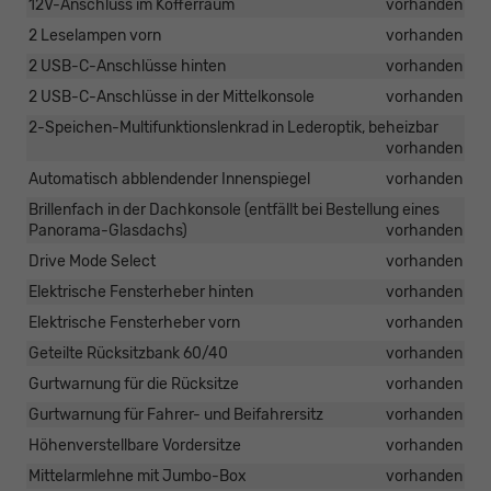
12V-Anschluss im Kofferraum
vorhanden
2 Leselampen vorn
vorhanden
2 USB-C-Anschlüsse hinten
vorhanden
2 USB-C-Anschlüsse in der Mittelkonsole
vorhanden
2-Speichen-Multifunktionslenkrad in Lederoptik, beheizbar
vorhanden
Automatisch abblendender Innenspiegel
vorhanden
Brillenfach in der Dachkonsole (entfällt bei Bestellung eines
Panorama-Glasdachs)
vorhanden
Drive Mode Select
vorhanden
Elektrische Fensterheber hinten
vorhanden
Elektrische Fensterheber vorn
vorhanden
Geteilte Rücksitzbank 60/40
vorhanden
Gurtwarnung für die Rücksitze
vorhanden
Gurtwarnung für Fahrer- und Beifahrersitz
vorhanden
Höhenverstellbare Vordersitze
vorhanden
Mittelarmlehne mit Jumbo-Box
vorhanden