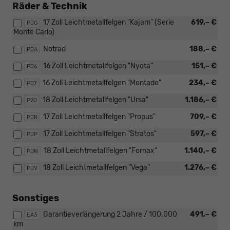
Räder & Technik
17 Zoll Leichtmetallfelgen "Kajam" (Serie
619,– €
PJG
Monte Carlo)
Notrad
188,– €
PJA
16 Zoll Leichtmetallfelgen "Nyota"
151,– €
PJ6
16 Zoll Leichtmetallfelgen "Montado"
234,– €
PJ7
18 Zoll Leichtmetallfelgen "Ursa"
1.186,– €
P20
17 Zoll Leichtmetallfelgen "Propus"
709,– €
PJR
17 Zoll Leichtmetallfelgen "Stratos"
597,– €
PJP
18 Zoll Leichtmetallfelgen "Fornax"
1.140,– €
PJN
18 Zoll Leichtmetallfelgen "Vega"
1.276,– €
PJV
Sonstiges
Garantieverlängerung 2 Jahre / 100.000
491,– €
EA3
km