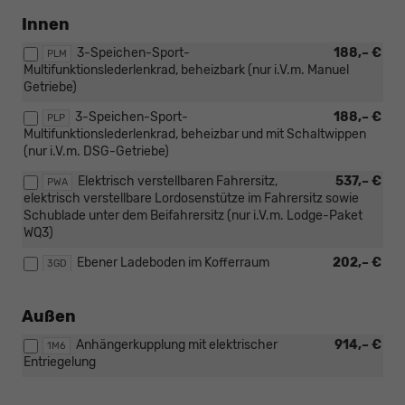
Innen
3-Speichen-Sport-
188,– €
PLM
Multifunktionslederlenkrad, beheizbark (nur i.V.m. Manuel
Getriebe)
3-Speichen-Sport-
188,– €
PLP
Multifunktionslederlenkrad, beheizbar und mit Schaltwippen
(nur i.V.m. DSG-Getriebe)
Elektrisch verstellbaren Fahrersitz,
537,– €
PWA
elektrisch verstellbare Lordosenstütze im Fahrersitz sowie
Schublade unter dem Beifahrersitz (nur i.V.m. Lodge-Paket
WQ3)
Ebener Ladeboden im Kofferraum
202,– €
3GD
Außen
Anhängerkupplung mit elektrischer
914,– €
1M6
Entriegelung