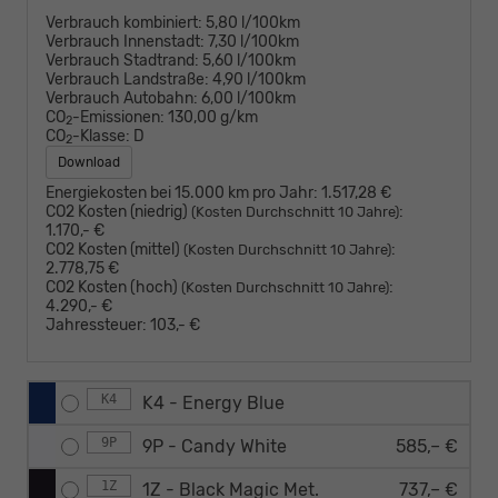
Verbrauch kombiniert:
5,80 l/100km
Verbrauch Innenstadt:
7,30 l/100km
Verbrauch Stadtrand:
5,60 l/100km
Verbrauch Landstraße:
4,90 l/100km
Verbrauch Autobahn:
6,00 l/100km
CO
-Emissionen:
130,00 g/km
2
CO
-Klasse:
D
2
Download
Energiekosten bei 15.000 km pro Jahr:
1.517,28 €
CO2 Kosten (niedrig)
:
(Kosten Durchschnitt 10 Jahre)
1.170,- €
CO2 Kosten (mittel)
:
(Kosten Durchschnitt 10 Jahre)
2.778,75 €
CO2 Kosten (hoch)
:
(Kosten Durchschnitt 10 Jahre)
4.290,- €
Jahressteuer:
103,- €
K4
K4 - Energy Blue
9P
9P - Candy White
585,– €
1Z
1Z - Black Magic Met.
737,– €