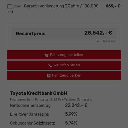
Garantieverlängerung 3 Jahre / 100.000
669,– €
EA4
km
28.542,– €
Gesamtpreis
incl. 19% MwSt.
Fahrzeug bestellen
Wir rufen Sie an
Fahrzeug parken
Toyota Kreditbank GmbH
Finanzieren Sie Ihr Fahrzeug mit 5,99% effektivem Jahreszins.
22.842,– €
Nettodarlehensbetrag
5,99%
Effektiver Jahreszins
5,74%
Gebundener Sollzinssatz