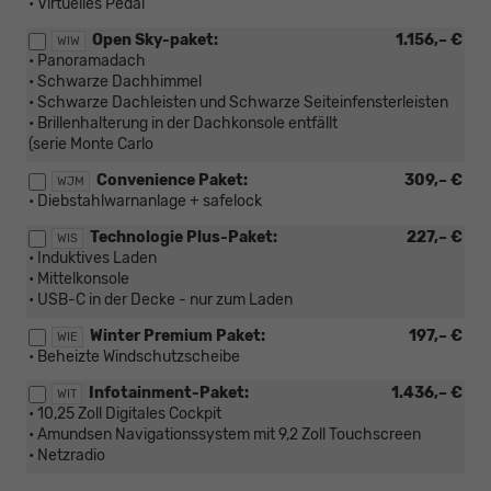
• Virtuelles Pedal
Open Sky-paket:
1.156,– €
WIW
• Panoramadach
• Schwarze Dachhimmel
• Schwarze Dachleisten und Schwarze Seiteinfensterleisten
• Brillenhalterung in der Dachkonsole entfällt
(serie Monte Carlo
Convenience Paket:
309,– €
WJM
• Diebstahlwarnanlage + safelock
Technologie Plus-Paket:
227,– €
WIS
• Induktives Laden
• Mittelkonsole
• USB-C in der Decke - nur zum Laden
Winter Premium Paket:
197,– €
WIE
• Beheizte Windschutzscheibe
Infotainment-Paket:
1.436,– €
WIT
• 10,25 Zoll Digitales Cockpit
• Amundsen Navigationssystem mit 9,2 Zoll Touchscreen
• Netzradio