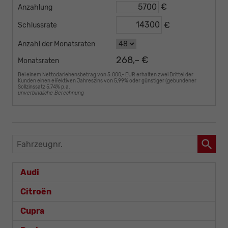
€
Anzahlung
€
Schlussrate
Anzahl der Monatsraten
268,– €
Monatsraten
Bei einem Nettodarlehensbetrag von 5.000,- EUR erhalten zwei Drittel der
Kunden einen effektiven Jahreszins von 5,99% oder günstiger (gebundener
Sollzinssatz 5,74% p.a.
unverbindliche Berechnung
Fahrzeugnr.
Audi
Citroën
Cupra