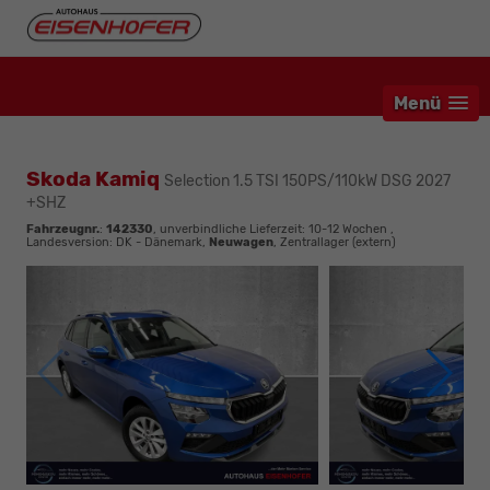
Menü
Skoda Kamiq
Selection 1.5 TSI 150PS/110kW DSG 2027
+SHZ
Fahrzeugnr.
:
142330
, unverbindliche Lieferzeit: 10-12 Wochen ,
Landesversion: DK - Dänemark,
Neuwagen
, Zentrallager (extern)