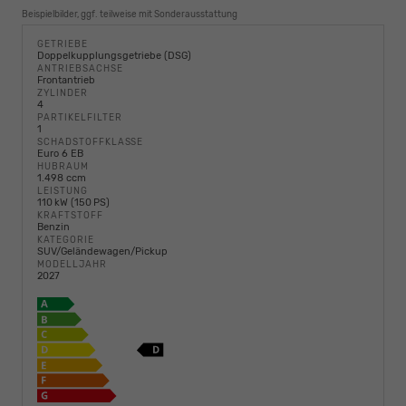
Beispielbilder, ggf. teilweise mit Sonderausstattung
GETRIEBE
Doppelkupplungsgetriebe (DSG)
ANTRIEBSACHSE
Frontantrieb
ZYLINDER
4
PARTIKELFILTER
1
SCHADSTOFFKLASSE
Euro 6 EB
HUBRAUM
1.498 ccm
LEISTUNG
110 kW (150 PS)
KRAFTSTOFF
Benzin
KATEGORIE
SUV/Geländewagen/Pickup
MODELLJAHR
2027