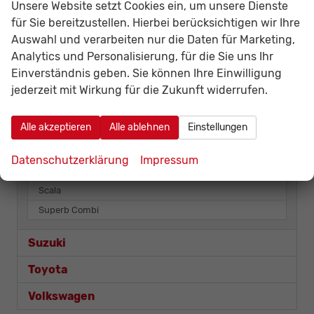
Renault
Unsere Website setzt Cookies ein, um unsere Dienste
für Sie bereitzustellen. Hierbei berücksichtigen wir Ihre
Seat
Auswahl und verarbeiten nur die Daten für Marketing,
Analytics und Personalisierung, für die Sie uns Ihr
Skoda
Einverständnis geben. Sie können Ihre Einwilligung
jederzeit mit Wirkung für die Zukunft widerrufen.
Fabia
Kamiq
Alle akzeptieren
Alle ablehnen
Einstellungen
Karoq
Kodiaq
Datenschutzerklärung
Impressum
Octavia Combi
Scala
Superb Combi
Suzuki
Toyota
Volkswagen