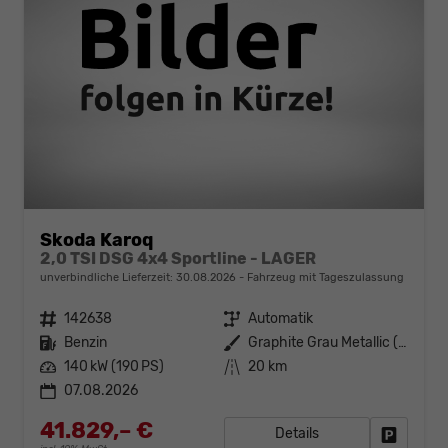
Skoda Karoq
2,0 TSI DSG 4x4 Sportline - LAGER
unverbindliche Lieferzeit:
30.08.2026
Fahrzeug mit Tageszulassung
Fahrzeugnr.
142638
Getriebe
Automatik
Kraftstoff
Benzin
Außenfarbe
Graphite Grau Metallic (5X)
Leistung
140 kW (190 PS)
Kilometerstand
20 km
07.08.2026
41.829,– €
Details
Fahrzeug