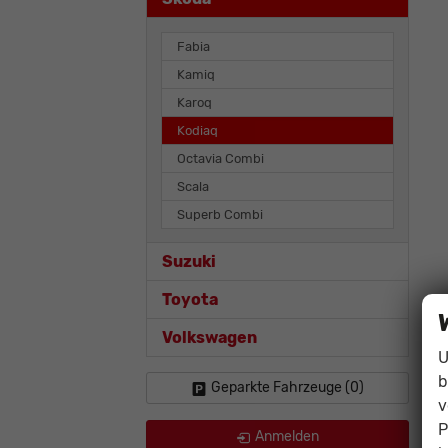
Fabia
Kamiq
Karoq
Kodiaq
Octavia Combi
Scala
Superb Combi
Suzuki
Toyota
Volkswagen
U
b
Geparkte Fahrzeuge (
0
)
v
P
Anmelden