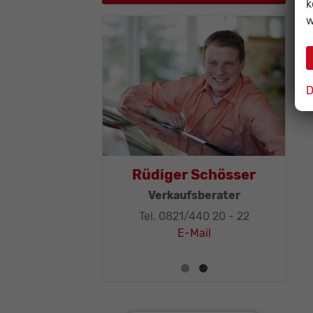
k
w
D
as Mohr
Rüdiger Schösser
leitung, KFZ-
Verkaufsberater
ker-Meister
Tel. 0821/440 20 - 22
1/440 20 - 32
E-Mail
E-Mail