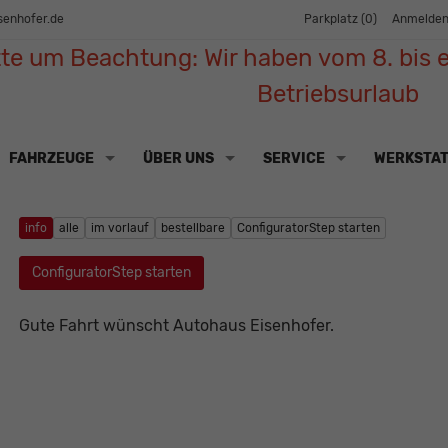
senhofer.de
Parkplatz (
0
)
Anmelde
tte um Beachtung: Wir haben vom 8. bis e
Betriebsurlaub
FAHRZEUGE
ÜBER UNS
SERVICE
WERKSTA
info
alle
im vorlauf
bestellbare
ConfiguratorStep starten
ConfiguratorStep starten
Gute Fahrt wünscht Autohaus Eisenhofer.