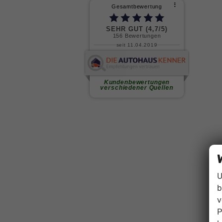
U
b
v
P