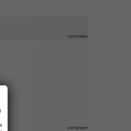
vorhanden
d
ie
vorhanden