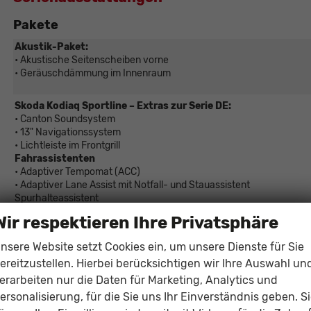
Pakete
Akustik-Paket:
• Akustische Seitenscheiben vorne
• Geräuschdämmung im Innenraum
Skoda Kodiaq Sportline – Extras zur Serie DE:
• Canton Soundsystem
• 13" Navigationssystem
• Lichtleiste im Frontgrill
Fahrassistenten
• Adaptiver Tempomat (ACC)
• Adaptiver Lane Assist mit Notfall- und Stauassistent
Spurhalteassistent
• Stau- und Notfallassistent
Wir respektieren Ihre Privatsphäre
Convenience Plus
• Elektrische Heckklappe mit virtueller Pedalsteuerung
nsere Website setzt Cookies ein, um unsere Dienste für Sie
• Elektrisch verstellbare Vordersitze mit Memory-Funktion
ereitzustellen. Hierbei berücksichtigen wir Ihre Auswahl un
• Canton Soundsystem
• Platzsparendes Reserverad
erarbeiten nur die Daten für Marketing, Analytics und
• Variabler Gepäckraumboden
ersonalisierung, für die Sie uns Ihr Einverständnis geben. S