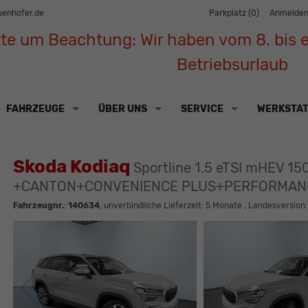
senhofer.de
Parkplatz (
0
)
Anmelde
tte um Beachtung: Wir haben vom 8. bis e
Betriebsurlaub
FAHRZEUGE
ÜBER UNS
SERVICE
WERKSTA
Skoda Kodiaq
Sportline 1.5 eTSI mHEV 
+CANTON+CONVENIENCE PLUS+PERFORMAN
Fahrzeugnr.
:
140634
, unverbindliche Lieferzeit:
5 Monate
, Landesversion