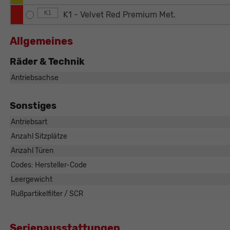
K1
K1 - Velvet Red Premium Met.
Allgemeines
Räder & Technik
Antriebsachse
Sonstiges
Antriebsart
üdiger Schösser
Anzahl Sitzplätze
Verkaufsberater
Anzahl Türen
el. 0821/440 20 - 22
Codes: Hersteller-Code
E-Mail
Leergewicht
Rußpartikelfilter / SCR
Serienausstattungen