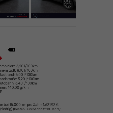
ombiniert:
6,20 l/100km
nnenstadt:
8,10 l/100km
tadtrand:
6,00 l/100km
andstraße:
5,20 l/100km
Autobahn:
6,40 l/100km
onen:
140,00 g/km
E
en bei 15.000 km pro Jahr:
1.621,92 €
niedrig)
:
(Kosten Durchschnitt 10 Jahre)