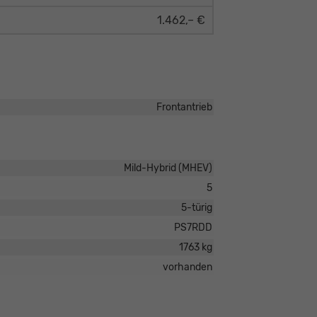
1.462,– €
Frontantrieb
Mild-Hybrid (MHEV)
5
5-türig
PS7RDD
1763 kg
vorhanden