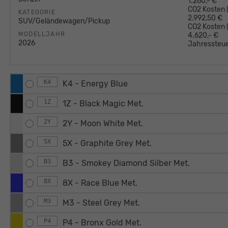
1.260,- €
CO2 Kosten (
KATEGORIE
2.992,50 €
SUV/Geländewagen/Pickup
CO2 Kosten
MODELLJAHR
4.620,- €
2026
Jahressteue
K4
K4 - Energy Blue
1Z
1Z - Black Magic Met.
2Y
2Y - Moon White Met.
5X
5X - Graphite Grey Met.
B3
B3 - Smokey Diamond Silber Met.
8X
8X - Race Blue Met.
M3
M3 - Steel Grey Met.
P4
P4 - Bronx Gold Met.