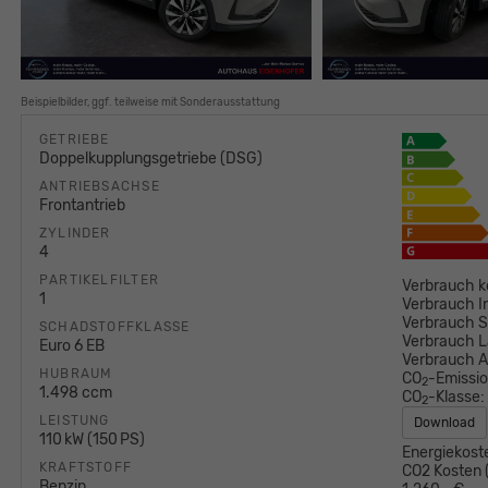
Beispielbilder, ggf. teilweise mit Sonderausstattung
GETRIEBE
Doppelkupplungsgetriebe (DSG)
ANTRIEBSACHSE
Frontantrieb
ZYLINDER
4
PARTIKELFILTER
Verbrauch k
1
Verbrauch I
Verbrauch S
SCHADSTOFFKLASSE
Verbrauch L
Euro 6 EB
Verbrauch 
HUBRAUM
CO
-Emissi
2
1.498 ccm
CO
-Klasse:
2
LEISTUNG
Download
110 kW (150 PS)
Energiekost
KRAFTSTOFF
CO2 Kosten (
Benzin