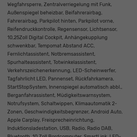
Wegfahrsperre, Zentralverriegelung mit Funk,
Außenspiegel beheizbar, Beifahrerairbag,
Fahrerairbag, Parkpilot hinten, Parkpilot vorne,
Reifendruckkontrolle, Regensensor, Lichtsensor,
10,25Zoll Digital Cockpit, Anhängekupplung
schwenkbar, Tempomat Abstand ACC,
Fernlichtassistent, Notbremsassistent,
Spurhalteassistent, Totwinkelassistent,
Verkehrszeichenerkennung, LED-Scheinwerfer,
Tagfahrlicht LED, Pannenset, Rückfahrkamera,
StartStopSystem, Innenspiegel automatisch abbl.,
Berganfahrassistent, Müdigkeitswarnsystem,
Notrufsystem, Schaltwippen, Klimaautomatik 2-
Zonen, Geschwindigkeitsbegrenzer, Android Auto,
Apple Carplay, Freisprecheinrichtung,
Induktionsladestation, USB, Radio, Radio DAB,
Bluetooth, 10 Zoll Bordcomputer, SmartLink, LED-