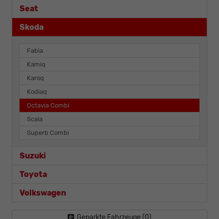
Seat
Skoda
Fabia
Kamiq
Karoq
Kodiaq
Octavia Combi
Scala
Superb Combi
Suzuki
Toyota
Volkswagen
Geparkte Fahrzeuge (
0
)