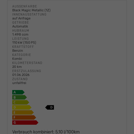
AUSSENFARBE
Black Magic Metallic (1Z)
INNENAUSSTATTUNG
auf Anfrage
GETRIEBE
Automatik
HUBRAUM
1.498 ccm
LEISTUNG
110 kW (150 PS)
KRAFTSTOFF
Benzin
KATEGORIE
Kombi
KILOMETERSTAND
20 km
ERSTZULASSUNG
01.06.2026
ZUSTAND
unfallfrei
Verbrauch kombiniert:
5,10 l/100km