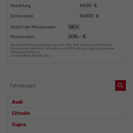
€
Anzahlung
€
Schlussrate
Anzahl der Monatsraten
308,– €
Monatsraten
Bei einem Nettodarlehensbetrag von 5.000,- EUR erhalten zwei Drittel der
Kunden einen effektiven Jahreszins von 5,99% oder günstiger (gebundener
Sollzinssatz 5,74% p.a.
unverbindliche Berechnung
Fahrzeugnr.
Audi
Citroën
Cupra