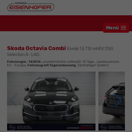
Menü
Skoda Octavia Combi
Kombi 1,5 TSI mHEV DSG
Selection A -LAG.
Fahrzeugnr.
:
142516
, unverbindliche Lieferzeit:
10 Tage
, Landesversion:
EU - Europa,
Fahrzeug mit Tageszulassung
, Zentrallager (extern)