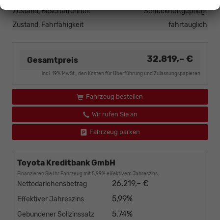
Zustand, Beschaffenheit
Scheckheftgepflegt
Zustand, Fahrfähigkeit
fahrtauglich
32.819,– €
Gesamtpreis
incl. 19% MwSt., den Kosten für Überführung und Zulassungspapieren
Fahrzeug bestellen
Wir rufen Sie an
Fahrzeug parken
Toyota Kreditbank GmbH
Finanzieren Sie Ihr Fahrzeug mit 5,99% effektivem Jahreszins.
26.219,– €
Nettodarlehensbetrag
5,99%
Effektiver Jahreszins
5,74%
Gebundener Sollzinssatz