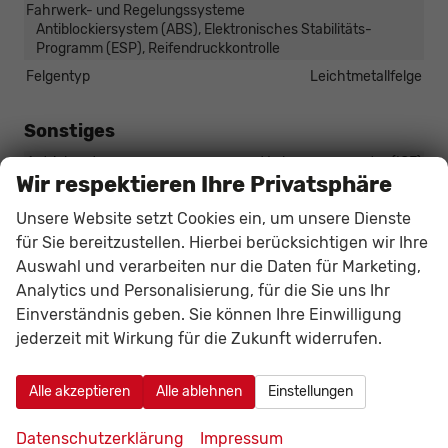
Fahrwerk- und Regelungssysteme
Antiblockiersystem (ABS), Elektronisches Stabilitäts-
Programm (ESP), Reifendruckkontrolle
Felgentyp
Leichtmetallfelge
Sonstiges
Antriebsart
Verbrennungsmotor (ICE)
Wir respektieren Ihre Privatsphäre
Anzahl Sitzplätze
5
Unsere Website setzt Cookies ein, um unsere Dienste
Anzahl Türen
5-türig
für Sie bereitzustellen. Hierbei berücksichtigen wir Ihre
Erstzulassung
01.06.2026
Auswahl und verarbeiten nur die Daten für Marketing,
Kilometerstand
20
Analytics und Personalisierung, für die Sie uns Ihr
Lackierung
Metallic
Einverständnis geben. Sie können Ihre Einwilligung
Leergewicht
1453 kg
jederzeit mit Wirkung für die Zukunft widerrufen.
Nichtraucher-Fahrzeug
vorhanden
Polsterung
Stoff
Alle akzeptieren
Alle ablehnen
Einstellungen
Tageszulassung
vorhanden
Datenschutzerklärung
Impressum
Zustand
unfallfrei