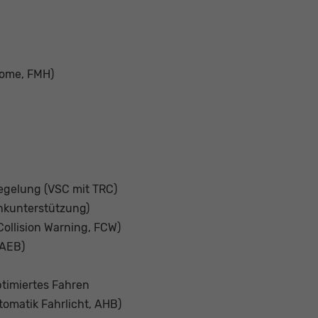
home, FMH)
regelung (VSC mit TRC)
enkunterstützung)
ollision Warning, FCW)
(AEB)
timiertes Fahren
omatik Fahrlicht, AHB)