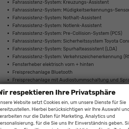
Fahrassistenz-System: Kreuzungs-Assistent
Fahrassistenz-System: Müdigkeitserkennungs-Senso
Fahrassistenz-System: Nothalt-Assistent
Fahrassistenz-System: Notlenk-Assistent
Fahrassistenz-System: Pre-Collision-System (PCS)
Fahrassistenz-System: Sicherheitssystem Toyota Conn
Fahrassistenz-System: Spurhalteassistent (LDA)
Fahrassistenz-System: Verkehrszeichenerkennung (R
Fensterheber elektrisch vorn + hinten
Freisprechanlage Bluetooth
Freisprechanlage mit Audiostummschaltung und Spr
Gepäckraumabdeckung / Rollo
Wir respektieren Ihre Privatsphäre
Gepäckraummatte Kunststoff
nsere Website setzt Cookies ein, um unsere Dienste für Sie
Geschwindigkeits-Begrenzeranlage
ereitzustellen. Hierbei berücksichtigen wir Ihre Auswahl un
Geschwindigkeits-Regelanlage (Tempomat) mit Abst
erarbeiten nur die Daten für Marketing, Analytics und
Getriebe Automatik stufenlos - Multidrive ECVT
ersonalisierung, für die Sie uns Ihr Einverständnis geben. S
Heckleuchten LED