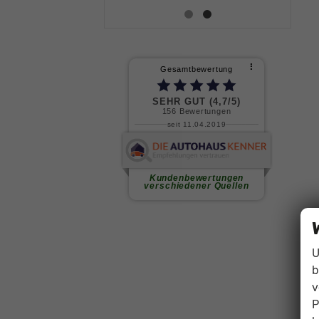
U
b
v
P