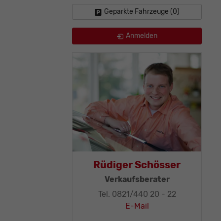
Geparkte Fahrzeuge (
0
)
Anmelden
as Mohr
Rüdiger Schösser
leitung, KFZ-
Verkaufsberater
ker-Meister
Tel. 0821/440 20 - 22
1/440 20 - 32
E-Mail
E-Mail