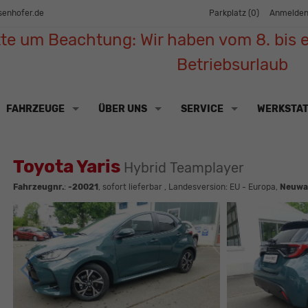
senhofer.de
Parkplatz (
0
)
Anmelde
tte um Beachtung: Wir haben vom 8. bis e
Betriebsurlaub
FAHRZEUGE
ÜBER UNS
SERVICE
WERKSTA
Toyota Yaris
Hybrid Teamplayer
Fahrzeugnr.
:
-20021
,
sofort lieferbar
, Landesversion: EU - Europa,
Neuwa