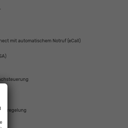
r
ect mit automatischem Notruf (eCall)
SA)
achsteuerung
d
andsregelung
ie