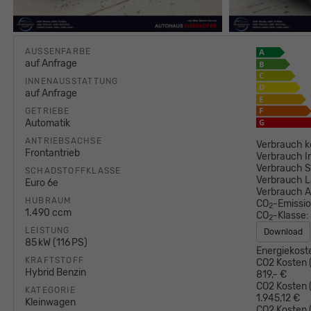
AUSSENFARBE
auf Anfrage
INNENAUSSTATTUNG
auf Anfrage
GETRIEBE
Automatik
ANTRIEBSACHSE
Verbrauch k
Frontantrieb
Verbrauch I
Verbrauch S
SCHADSTOFFKLASSE
Verbrauch L
Euro 6e
Verbrauch 
HUBRAUM
CO
-Emissi
2
1.490 ccm
CO
-Klasse:
2
LEISTUNG
Download
85 kW (116 PS)
Energiekost
KRAFTSTOFF
CO2 Kosten (
Hybrid Benzin
819,- €
CO2 Kosten (
KATEGORIE
1.945,12 €
Kleinwagen
CO2 Kosten