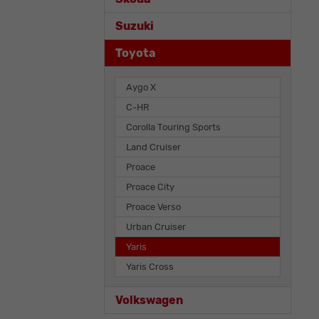
Suzuki
Toyota
Aygo X
C-HR
Corolla Touring Sports
Land Cruiser
Proace
Proace City
Proace Verso
Urban Cruiser
Yaris
Yaris Cross
Volkswagen