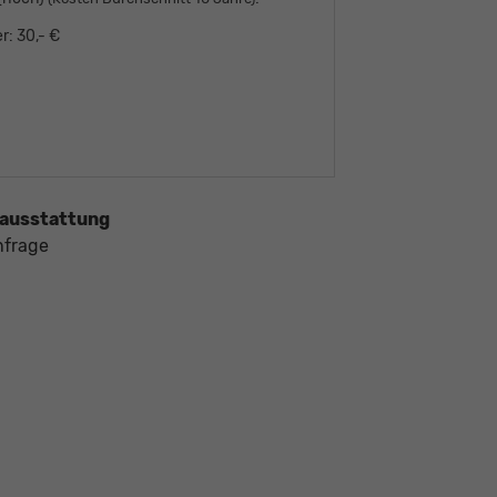
r:
30,- €
ausstattung
nfrage