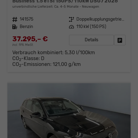
Business 1.5 eTSI 150PS/110kW DSG7 2026
unverbindliche Lieferzeit: Ca. 4-5 Monate
Neuwagen
Fahrzeugnr.
141575
Getriebe
Doppelkupplungsgetriebe (DSG)
Kraftstoff
Benzin
Leistung
110 kW (150 PS)
37.295,– €
Details
Fahrzeug
incl. 19% MwSt.
Verbrauch kombiniert:
5,30 l/100km
CO
-Klasse:
D
2
CO
-Emissionen:
121,00 g/km
2