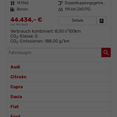
Fahrzeugnr.
141562
Getriebe
Doppelkupplungsgetriebe (DSG)
Kraftstoff
Benzin
Leistung
195 kW (265 PS)
44.434,– €
Details
Fahrzeug
incl. 19% MwSt.
Verbrauch kombiniert:
8,00 l/100km
CO
-Klasse:
G
2
CO
-Emissionen:
188,00 g/km
2
Fahrzeugnr.
Audi
Citroën
Cupra
Dacia
Fiat
Ford