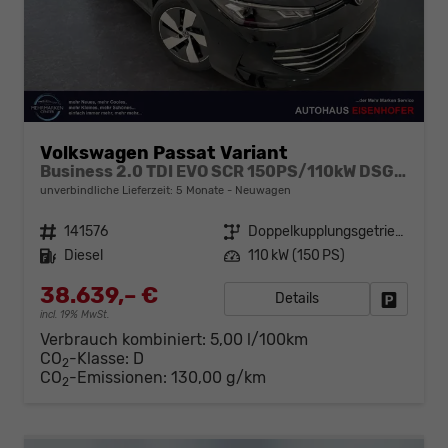
Volkswagen Passat Variant
Business 2.0 TDI EVO SCR 150PS/110kW DSG7 2026
unverbindliche Lieferzeit:
5 Monate
Neuwagen
Fahrzeugnr.
141576
Getriebe
Doppelkupplungsgetriebe (DSG)
Kraftstoff
Diesel
Leistung
110 kW (150 PS)
38.639,– €
Details
Fahrzeug
incl. 19% MwSt.
Verbrauch kombiniert:
5,00 l/100km
CO
-Klasse:
D
2
CO
-Emissionen:
130,00 g/km
2