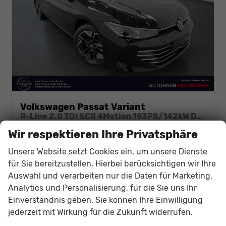
Volkswagen Passat Variant
R-Line 2.0 TDI SCR 4Motion 193PS/142kW DSG7 2026
unverbindliche Lieferzeit: Ca. 4-5 Monate
Neuwagen
Wir respektieren Ihre Privatsphäre
Fahrzeugnr.
141563
Getriebe
Doppelkupplungsgetriebe (DSG)
Unsere Website setzt Cookies ein, um unsere Dienste
Kraftstoff
Diesel
Leistung
142 kW (193 PS)
für Sie bereitzustellen. Hierbei berücksichtigen wir Ihre
Auswahl und verarbeiten nur die Daten für Marketing,
43.412,– €
Details
Fahrzeug
Analytics und Personalisierung, für die Sie uns Ihr
incl. 19% MwSt.
Einverständnis geben. Sie können Ihre Einwilligung
Verbrauch kombiniert:
5,80 l/100km
CO
-Klasse:
E
jederzeit mit Wirkung für die Zukunft widerrufen.
2
CO
-Emissionen:
153,00 g/km
2