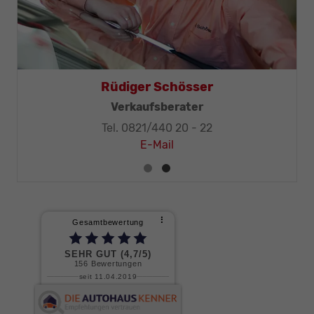
Thomas Mohr
Rüdig
eitung, KFZ-Techniker-Meister
Verk
Tel. 0821/440 20 - 32
Tel. 0
E-Mail