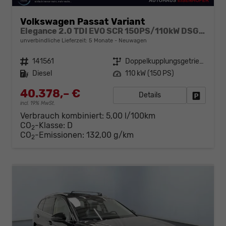
Volkswagen Passat Variant
Elegance 2.0 TDI EVO SCR 150PS/110kW DSG7 2026
unverbindliche Lieferzeit:
5 Monate
Neuwagen
Fahrzeugnr.
141561
Getriebe
Doppelkupplungsgetriebe (DSG)
Kraftstoff
Diesel
Leistung
110 kW (150 PS)
40.378,– €
Details
Fahrzeug
incl. 19% MwSt.
Verbrauch kombiniert:
5,00 l/100km
CO
-Klasse:
D
2
CO
-Emissionen:
132,00 g/km
2