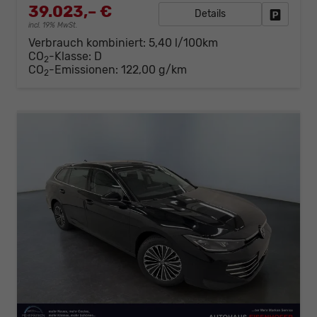
39.023,– €
Details
Fahrzeug
incl. 19% MwSt.
Verbrauch kombiniert:
5,40 l/100km
CO
-Klasse:
D
2
CO
-Emissionen:
122,00 g/km
2