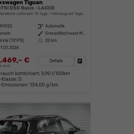
kswagen Tiguan
 eTSI DSG Basis - LAGER
bindliche Lieferzeit:
10 Tage
Fahrzeug mit Tageszulassung
140920
Getriebe
Automatik
enzin
Außenfarbe
Grenadillschwarz Metallic (0E)
6 kW (131 PS)
Kilometerstand
20 km
1.01.2026
.469,– €
Details
Fahrzeug parken
19% MwSt.
brauch kombiniert:
5,90 l/100km
-Klasse:
D
-Emissionen:
134,00 g/km