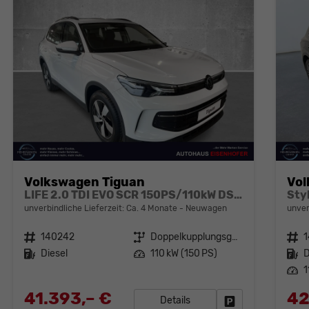
Volkswagen Tiguan
Vol
LIFE 2.0 TDI EVO SCR 150PS/110kW DSG7 2026
unverbindliche Lieferzeit: Ca. 4 Monate
Neuwagen
unver
Fahrzeugnr.
140242
Getriebe
Doppelkupplungsgetriebe (DSG)
Fahrzeugnr.
Kraftstoff
Diesel
Leistung
110 kW (150 PS)
Kraftstoff
D
Leistung
1
41.393,– €
42
Details
Fahrzeug parken