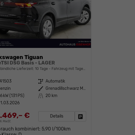
kswagen Tiguan
 eTSI DSG Basis - LAGER
bindliche Lieferzeit:
10 Tage
Fahrzeug mit Tageszulassung
141503
Getriebe
Automatik
enzin
Außenfarbe
Grenadillschwarz Metallic (0E)
6 kW (131 PS)
Kilometerstand
20 km
1.03.2026
.469,– €
Details
Fahrzeug parken
19% MwSt.
brauch kombiniert:
5,90 l/100km
-Klasse:
D