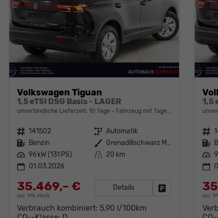
Volkswagen Tiguan
Vol
1,5 eTSI DSG Basis - LAGER
1,5
unverbindliche Lieferzeit:
10 Tage
Fahrzeug mit Tageszulassung
unver
Fahrzeugnr.
141502
Getriebe
Automatik
Fahrzeugnr.
Kraftstoff
Benzin
Außenfarbe
Grenadillschwarz Metallic (0E)
Kraftstoff
B
Leistung
96 kW (131 PS)
Kilometerstand
20 km
Leistung
9
01.03.2026
0
35.469,– €
35
Details
Fahrzeug parken
incl. 19% MwSt.
incl. 
Verbrauch kombiniert:
5,90 l/100km
Ver
CO
-Klasse:
D
CO