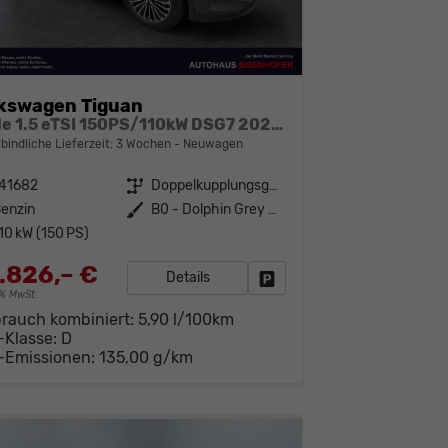
kswagen Tiguan
Style 1.5 eTSI 150PS/110kW DSG7 2026 | +18" ALU +360-AreaView +HuD +Car2X +TravelAssist
bindliche Lieferzeit:
3 Wochen
Neuwagen
141682
Getriebe
Doppelkupplungsgetriebe (DSG)
enzin
Außenfarbe
B0 - Dolphin Grey Met.
10 kW (150 PS)
.826,– €
Details
Fahrzeug parken
19% MwSt.
brauch kombiniert:
5,90 l/100km
-Klasse:
D
-Emissionen:
135,00 g/km