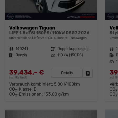
Volkswagen Tiguan
Vol
LIFE 1.5 eTSI 150PS/110kW DSG7 2026
unverbindliche Lieferzeit: Ca. 4 Monate
Neuwagen
unver
Fahrzeugnr.
140241
Getriebe
Doppelkupplungsgetriebe (DSG)
Fahrzeugnr.
Kraftstoff
Benzin
Leistung
110 kW (150 PS)
Kraftstoff
B
Leistung
1
39.434,– €
39
Details
Fahrzeug parken
incl. 19% MwSt.
incl. 
Verbrauch kombiniert:
5,80 l/100km
Ver
CO
-Klasse:
D
CO
2
2
CO
-Emissionen:
133,00 g/km
CO
2
2