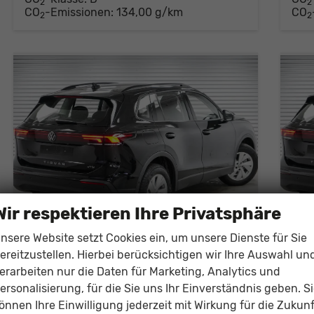
2
2
CO
-Emissionen:
134,00 g/km
CO
ger Schösser
2
2
kaufsberater
0821/440 20 - 22
E-Mail
Wir respektieren Ihre Privatsphäre
nsere Website setzt Cookies ein, um unsere Dienste für Sie
ereitzustellen. Hierbei berücksichtigen wir Ihre Auswahl un
Volkswagen Tiguan
Vol
erarbeiten nur die Daten für Marketing, Analytics und
1,5 eTSI DSG Basis - LAGER
1,5
ersonalisierung, für die Sie uns Ihr Einverständnis geben. S
unverbindliche Lieferzeit:
10 Tage
Fahrzeug mit Tageszulassung
unver
önnen Ihre Einwilligung jederzeit mit Wirkung für die Zukunf