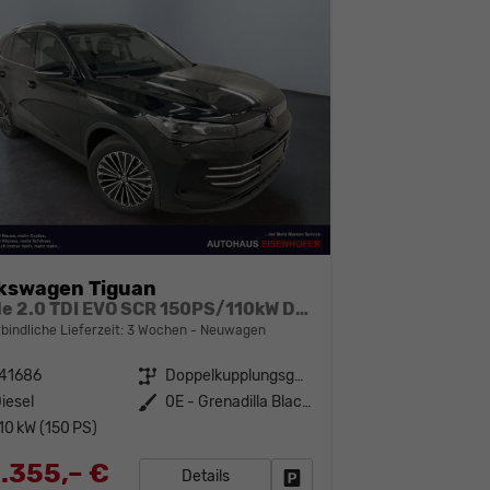
kswagen Tiguan
Style 2.0 TDI EVO SCR 150PS/110kW DSG7 2026 | +18" ALU +360-AreaView +HuD +Car2X +TravelAssist
bindliche Lieferzeit:
3 Wochen
Neuwagen
141686
Getriebe
Doppelkupplungsgetriebe (DSG)
iesel
Außenfarbe
0E - Grenadilla Black Met.
10 kW (150 PS)
.355,– €
Details
Fahrzeug parken