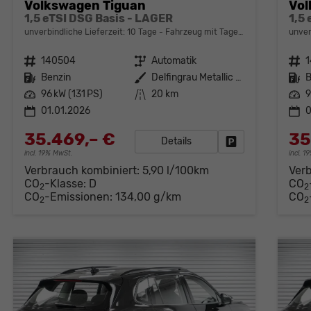
Volkswagen Tiguan
Vol
1,5 eTSI DSG Basis - LAGER
1,5
unverbindliche Lieferzeit:
10 Tage
Fahrzeug mit Tageszulassung
unver
Fahrzeugnr.
140504
Getriebe
Automatik
Fahrzeugnr.
Kraftstoff
Benzin
Außenfarbe
Delfingrau Metallic (B0)
Kraftstoff
B
Leistung
96 kW (131 PS)
Kilometerstand
20 km
Leistung
9
01.01.2026
0
35.469,– €
35
Details
Fahrzeug parken
incl. 19% MwSt.
incl. 
Verbrauch kombiniert:
5,90 l/100km
Ver
CO
-Klasse:
D
CO
2
2
CO
-Emissionen:
134,00 g/km
CO
2
2