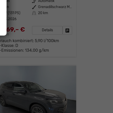
141506
Getriebe
Automatik
enzin
Außenfarbe
Grenadillschwarz Metallic (0E)
6 kW (131 PS)
Kilometerstand
20 km
1.03.2026
.469,– €
Details
Fahrzeug parken
19% MwSt.
brauch kombiniert:
5,90 l/100km
-Klasse:
D
-Emissionen:
134,00 g/km