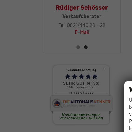
Thomas Mohr
Rüdi
Geschäftsleitung, KFZ-
Ver
Techniker-Meister
Tel. 
Tel. 0821/440 20 - 32
E-Mail
U
b
v
P
k