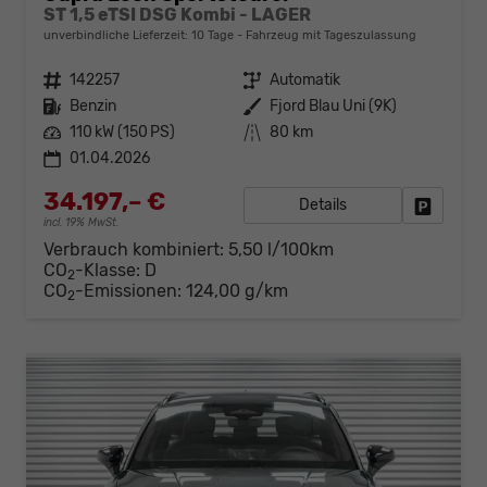
ST 1,5 eTSI DSG Kombi - LAGER
unverbindliche Lieferzeit:
10 Tage
Fahrzeug mit Tageszulassung
Fahrzeugnr.
142257
Getriebe
Automatik
Kraftstoff
Benzin
Außenfarbe
Fjord Blau Uni (9K)
Leistung
110 kW (150 PS)
Kilometerstand
80 km
01.04.2026
34.197,– €
Details
Fahrzeug
incl. 19% MwSt.
Verbrauch kombiniert:
5,50 l/100km
CO
-Klasse:
D
2
CO
-Emissionen:
124,00 g/km
2