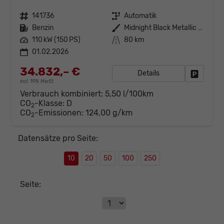
Fahrzeugnr.
141736
Getriebe
Automatik
Kraftstoff
Benzin
Außenfarbe
Midnight Black Metallic (0E)
Leistung
110 kW (150 PS)
Kilometerstand
80 km
01.02.2026
34.832,– €
Details
Fahrzeug
incl. 19% MwSt.
Verbrauch kombiniert:
5,50 l/100km
CO
-Klasse:
D
2
CO
-Emissionen:
124,00 g/km
2
Datensätze pro Seite:
10
20
50
100
250
Seite: