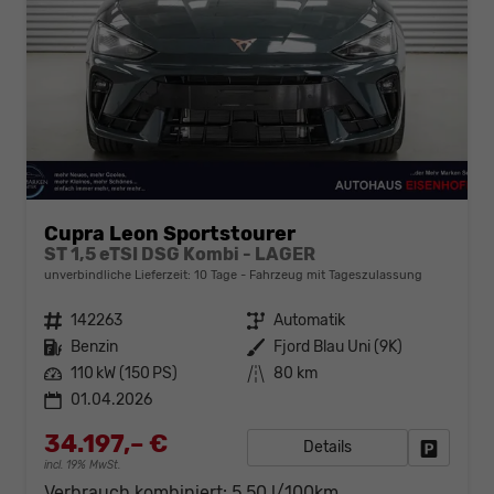
Cupra Leon Sportstourer
ST 1,5 eTSI DSG Kombi - LAGER
unverbindliche Lieferzeit:
10 Tage
Fahrzeug mit Tageszulassung
Fahrzeugnr.
142263
Getriebe
Automatik
Kraftstoff
Benzin
Außenfarbe
Fjord Blau Uni (9K)
Leistung
110 kW (150 PS)
Kilometerstand
80 km
01.04.2026
34.197,– €
Details
Fahrzeug
incl. 19% MwSt.
Verbrauch kombiniert:
5,50 l/100km