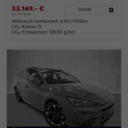
33.149,– €
Details
Fahrzeug
incl. 19% MwSt.
Verbrauch kombiniert:
4,90 l/100km
CO
-Klasse:
D
2
CO
-Emissionen:
129,00 g/km
2