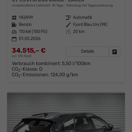
unverbindliche Lieferzeit:
10 Tage
Fahrzeug mit Tageszulassung
Fahrzeugnr.
142499
Getriebe
Automatik
Kraftstoff
Benzin
Außenfarbe
Fjord Blau Uni (9K)
Leistung
110 kW (150 PS)
Kilometerstand
20 km
01.05.2026
34.515,– €
Details
Fahrzeug
incl. 19% MwSt.
Verbrauch kombiniert:
5,50 l/100km
CO
-Klasse:
D
2
CO
-Emissionen:
124,00 g/km
2