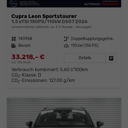
Cupra Leon Sportstourer
1.5 eTSI 150PS/110kW DSG7 2026
unverbindliche Lieferzeit: ca. 3-5 Monate
Neuwagen
Fahrzeugnr.
140968
Getriebe
Doppelkupplungsgetriebe (DSG)
Kraftstoff
Benzin
Leistung
110 kW (150 PS)
33.218,– €
Details
Fahrzeug
incl. 19% MwSt.
Verbrauch kombiniert:
5,60 l/100km
CO
-Klasse:
D
2
CO
-Emissionen:
127,00 g/km
2