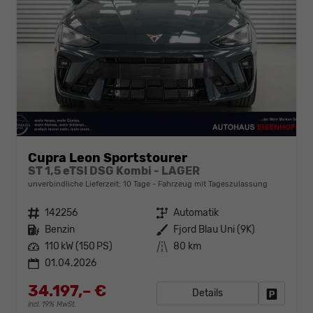
Cupra Leon Sportstourer
ST 1,5 eTSI DSG Kombi - LAGER
unverbindliche Lieferzeit:
10 Tage
Fahrzeug mit Tageszulassung
Fahrzeugnr.
142256
Getriebe
Automatik
Kraftstoff
Benzin
Außenfarbe
Fjord Blau Uni (9K)
Leistung
110 kW (150 PS)
Kilometerstand
80 km
01.04.2026
34.197,– €
Details
Fahrzeug
incl. 19% MwSt.