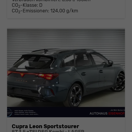
CO
-Klasse:
D
2
CO
-Emissionen:
124,00 g/km
2
Cupra Leon Sportstourer
ST 1,5 eTSI DSG Kombi - LAGER