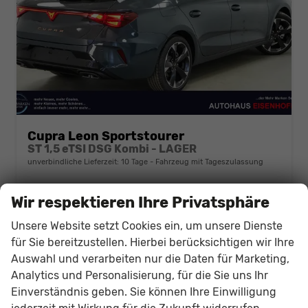
Cupra Leon Sportstourer
ST 1,5 eTSI DSG Kombi - LAGER
unverbindliche Lieferzeit:
10 Tage
Fahrzeug mit Tageszulassung
Fahrzeugnr.
142500
Getriebe
Automatik
Wir respektieren Ihre Privatsphäre
Kraftstoff
Benzin
Außenfarbe
Fjord Blau Uni (9K)
Leistung
110 kW (150 PS)
Kilometerstand
120 km
Unsere Website setzt Cookies ein, um unsere Dienste
01.05.2026
für Sie bereitzustellen. Hierbei berücksichtigen wir Ihre
Auswahl und verarbeiten nur die Daten für Marketing,
34.515,– €
Details
Fahrzeug
Analytics und Personalisierung, für die Sie uns Ihr
incl. 19% MwSt.
Einverständnis geben. Sie können Ihre Einwilligung
Verbrauch kombiniert:
5,50 l/100km