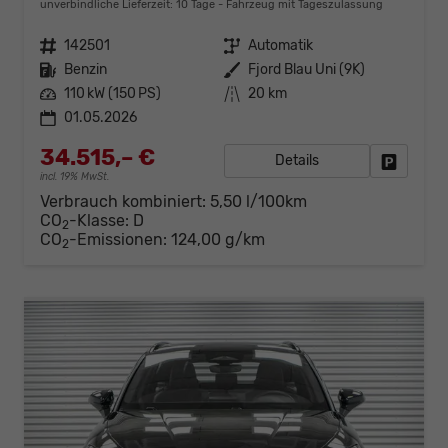
unverbindliche Lieferzeit:
10 Tage
Fahrzeug mit Tageszulassung
Fahrzeugnr.
142501
Getriebe
Automatik
Kraftstoff
Benzin
Außenfarbe
Fjord Blau Uni (9K)
Leistung
110 kW (150 PS)
Kilometerstand
20 km
01.05.2026
34.515,– €
Details
Fahrzeug
incl. 19% MwSt.
Verbrauch kombiniert:
5,50 l/100km
CO
-Klasse:
D
2
CO
-Emissionen:
124,00 g/km
2