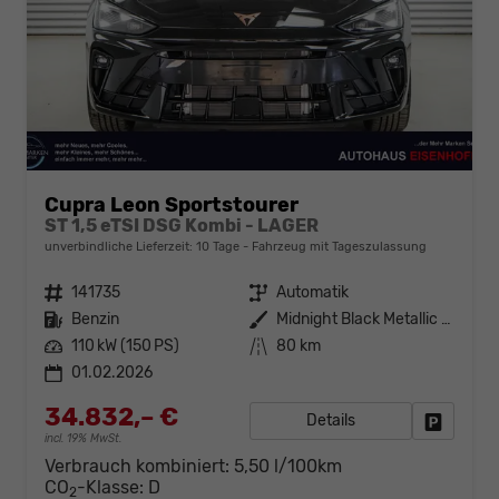
Cupra Leon Sportstourer
ST 1,5 eTSI DSG Kombi - LAGER
unverbindliche Lieferzeit:
10 Tage
Fahrzeug mit Tageszulassung
Fahrzeugnr.
141735
Getriebe
Automatik
Kraftstoff
Benzin
Außenfarbe
Midnight Black Metallic (0E)
Leistung
110 kW (150 PS)
Kilometerstand
80 km
01.02.2026
34.832,– €
Details
Fahrzeug
incl. 19% MwSt.
Verbrauch kombiniert:
5,50 l/100km
CO
-Klasse:
D
2