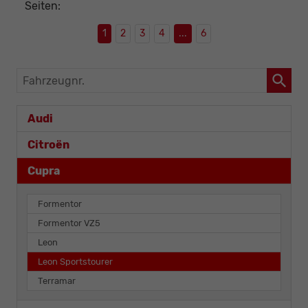
Seiten:
1
2
3
4
...
6
Fahrzeugnr.
Audi
Citroën
Cupra
Formentor
Formentor VZ5
Leon
Leon Sportstourer
Terramar