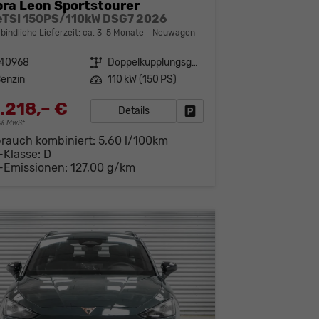
ra Leon Sportstourer
 eTSI 150PS/110kW DSG7 2026
bindliche Lieferzeit: ca. 3-5 Monate
Neuwagen
140968
Getriebe
Doppelkupplungsgetriebe (DSG)
enzin
Leistung
110 kW (150 PS)
.218,– €
Details
Fahrzeug parken
19% MwSt.
brauch kombiniert:
5,60 l/100km
-Klasse:
D
-Emissionen:
127,00 g/km