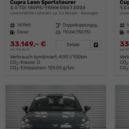
Cupra Leon Sportstourer
Cup
2.0 TDI 150PS/110kW DSG7 2026
1.5
unverbindliche Lieferzeit: ca. 3-5 Monate
Neuwagen
unver
Fahrzeugnr.
140969
Getriebe
Doppelkupplungsgetriebe (DSG)
Fahrzeugnr.
Kraftstoff
Diesel
Leistung
110 kW (150 PS)
Kraftstoff
B
33.149,– €
33
Details
Fahrzeug parken
incl. 19% MwSt.
incl. 
Verbrauch kombiniert:
4,90 l/100km
Ver
CO
-Klasse:
D
CO
2
2
CO
-Emissionen:
129,00 g/km
CO
2
2