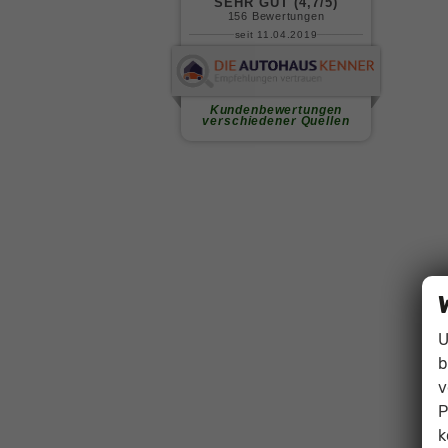
U
b
v
P
k