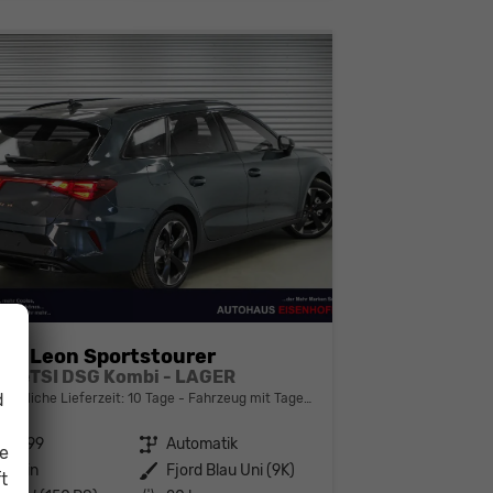
ra Leon Sportstourer
1,5 eTSI DSG Kombi - LAGER
d
bindliche Lieferzeit:
10 Tage
Fahrzeug mit Tageszulassung
142499
Getriebe
Automatik
ie
enzin
Außenfarbe
Fjord Blau Uni (9K)
t