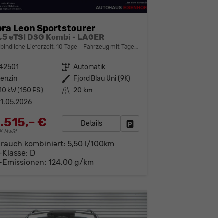
ra Leon Sportstourer
1,5 eTSI DSG Kombi - LAGER
bindliche Lieferzeit:
10 Tage
Fahrzeug mit Tageszulassung
142501
Getriebe
Automatik
enzin
Außenfarbe
Fjord Blau Uni (9K)
10 kW (150 PS)
Kilometerstand
20 km
1.05.2026
.515,– €
Details
Fahrzeug parken
19% MwSt.
brauch kombiniert:
5,50 l/100km
-Klasse:
D
-Emissionen:
124,00 g/km