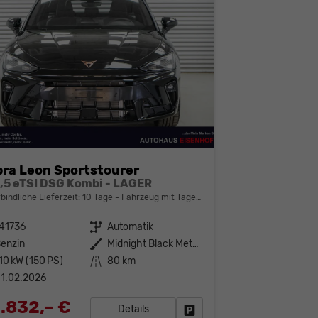
ra Leon Sportstourer
1,5 eTSI DSG Kombi - LAGER
bindliche Lieferzeit:
10 Tage
Fahrzeug mit Tageszulassung
41736
Getriebe
Automatik
enzin
Außenfarbe
Midnight Black Metallic (0E)
10 kW (150 PS)
Kilometerstand
80 km
1.02.2026
.832,– €
Details
Fahrzeug parken