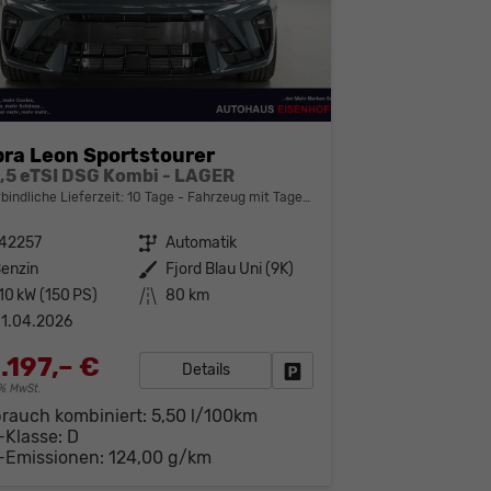
ra Leon Sportstourer
1,5 eTSI DSG Kombi - LAGER
bindliche Lieferzeit:
10 Tage
Fahrzeug mit Tageszulassung
142257
Getriebe
Automatik
enzin
Außenfarbe
Fjord Blau Uni (9K)
10 kW (150 PS)
Kilometerstand
80 km
1.04.2026
.197,– €
Details
Fahrzeug parken
19% MwSt.
brauch kombiniert:
5,50 l/100km
-Klasse:
D
-Emissionen:
124,00 g/km