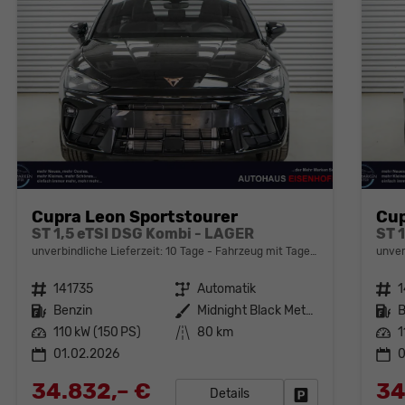
Cupra Leon Sportstourer
Cup
ST 1,5 eTSI DSG Kombi - LAGER
ST 
unverbindliche Lieferzeit:
10 Tage
Fahrzeug mit Tageszulassung
unver
Fahrzeugnr.
141735
Getriebe
Automatik
Fahrzeugnr.
1
Kraftstoff
Benzin
Außenfarbe
Midnight Black Metallic (0E)
Kraftstoff
B
Leistung
110 kW (150 PS)
Kilometerstand
80 km
Leistung
1
01.02.2026
0
34.832,– €
34
Details
Fahrzeug parken