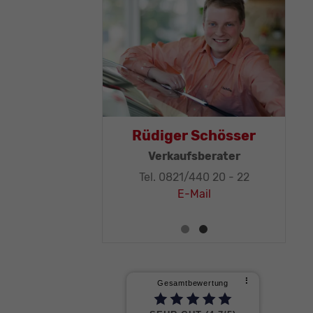
omas Mohr
Rüdiger Schösser
ftsleitung, KFZ-
Verkaufsberater
niker-Meister
Tel. 0821/440 20 - 22
0821/440 20 - 32
E-Mail
E-Mail