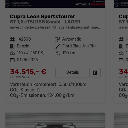
Cupra Leon Sportstourer
Cup
ST 1,5 eTSI DSG Kombi - LAGER
ST 
unverbindliche Lieferzeit:
10 Tage
Fahrzeug mit Tageszulassung
unver
Fahrzeugnr.
142500
Getriebe
Automatik
Fahrzeugnr.
Kraftstoff
Benzin
Außenfarbe
Fjord Blau Uni (9K)
Kraftstoff
B
Leistung
110 kW (150 PS)
Kilometerstand
120 km
Leistung
1
01.05.2026
0
34.515,– €
34
Details
Fahrzeug parken
incl. 19% MwSt.
incl. 
Verbrauch kombiniert:
5,50 l/100km
Ver
CO
-Klasse:
D
CO
2
2
CO
-Emissionen:
124,00 g/km
CO
2
2