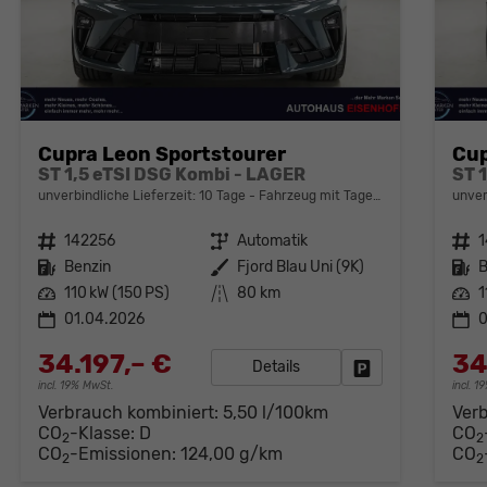
Cupra Leon Sportstourer
Cup
ST 1,5 eTSI DSG Kombi - LAGER
ST 
unverbindliche Lieferzeit:
10 Tage
Fahrzeug mit Tageszulassung
unver
Fahrzeugnr.
142256
Getriebe
Automatik
Fahrzeugnr.
Kraftstoff
Benzin
Außenfarbe
Fjord Blau Uni (9K)
Kraftstoff
B
Leistung
110 kW (150 PS)
Kilometerstand
80 km
Leistung
1
01.04.2026
0
34.197,– €
34
Details
Fahrzeug parken
incl. 19% MwSt.
incl. 
Verbrauch kombiniert:
5,50 l/100km
Ver
CO
-Klasse:
D
CO
2
2
CO
-Emissionen:
124,00 g/km
CO
2
2