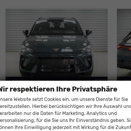
Wir respektieren Ihre Privatsphäre
Cupra Leon Sportstourer
Cup
nsere Website setzt Cookies ein, um unsere Dienste für Sie
ST 1,5 eTSI DSG Kombi - LAGER
ST 
ereitzustellen. Hierbei berücksichtigen wir Ihre Auswahl un
unverbindliche Lieferzeit:
10 Tage
Fahrzeug mit Tageszulassung
unver
erarbeiten nur die Daten für Marketing, Analytics und
Fahrzeugnr.
142263
Getriebe
Automatik
Fahrzeugnr.
ersonalisierung, für die Sie uns Ihr Einverständnis geben. S
Kraftstoff
Benzin
Außenfarbe
Fjord Blau Uni (9K)
Kraftstoff
B
önnen Ihre Einwilligung jederzeit mit Wirkung für die Zukunf