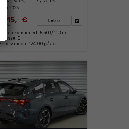
10 kW (150 PS)
Kilometerstand
20 km
1.05.2026
.515,– €
Details
Fahrzeug parken
19% MwSt.
brauch kombiniert:
5,50 l/100km
-Klasse:
D
-Emissionen:
124,00 g/km