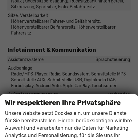
Isofix (Kindersitzbefestigung), Rücksitzbank hinten geteilt,
Sitzheizung, Sportsitze, Isofix Beifahrersitz
Sitze: Verstellbarkeit
Höhenverstellbarer Fahrer- und Beifahrersitz,
Höhenverstellbarer Beifahrersitz, Höhenverstellbarer
Fahrersitz
Infotainment & Kommunikation
Assistenzsysteme
Sprachsteuerung
Audioanlage
Radio/MP3-Player, Radio, Soundsystem, Schnittstelle MP3,
Schnittstelle AUX, Schnittstelle USB, Digitalradio DAB,
Farbdisplay, Android Auto, Apple CarPlay, Touchscreen
Außentemperaturanzeige
vorhanden
Wir respektieren Ihre Privatsphäre
Bordcomputer
vorhanden
Navigationssystem
Navigation per Audio
Unsere Website setzt Cookies ein, um unsere Dienste
Telefon
Freisprecheinrichtung, Bluetooth
für Sie bereitzustellen. Hierbei berücksichtigen wir Ihre
Auswahl und verarbeiten nur die Daten für Marketing,
Uhr & Drehzahlmesser
vorhanden
Analytics und Personalisierung, für die Sie uns Ihr
Volldigitales Kombiinstrument (Virtual Cockpit)
vorhanden