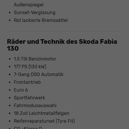
Außenspiegel
Sunset-Verglasung
Rot lackierte Bremssättel
Räder und Technik des Skoda Fabia
130
1.5 TSI Benzinmotor
177 PS (130 kW)
7-Gang DSG Automatik
Frontantrieb
Euro 6
Sportfahrwerk
Fahrmodusauswahl
18 Zoll Leichtmetallfelgen
Reifenreparaturset (Tyre Fit)
CO₂-Klasse D