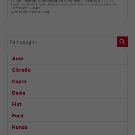
Bei einem Nettodarlehensbetrag von 5.000,- EUR erhalten zwei Drittel der
Kunden einen effektiven Jahreszins von 5,99% oder günstiger (gebundener
Sollzinssatz 5,74% p.a.
unverbindliche Berechnung
Fahrzeugnr.
Audi
Citroën
Cupra
Dacia
Fiat
Ford
Honda