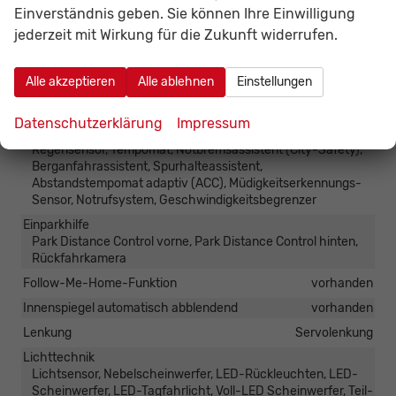
Einverständnis geben. Sie können Ihre Einwilligung
jederzeit mit Wirkung für die Zukunft widerrufen.
Sicherheit & Assistenz
Airbags
Alle akzeptieren
Alle ablehnen
Einstellungen
Airbag, Beifahrerairbag abschaltbar, Knieairbags Vorne,
Seitenairbags Vorne, Vorhangairbag, Beifahrerairbag
Datenschutzerklärung
Impressum
Assistenzsysteme
Regensensor, Tempomat, Notbremsassistent (City-Safety),
Berganfahrassistent, Spurhalteassistent,
Abstandstempomat adaptiv (ACC), Müdigkeitserkennungs-
Sensor, Notrufsystem, Geschwindigkeitsbegrenzer
Einparkhilfe
Park Distance Control vorne, Park Distance Control hinten,
Rückfahrkamera
Follow-Me-Home-Funktion
vorhanden
Innenspiegel automatisch abblendend
vorhanden
Lenkung
Servolenkung
Lichttechnik
Lichtsensor, Nebelscheinwerfer, LED-Rückleuchten, LED-
Scheinwerfer, LED-Tagfahrlicht, Voll-LED Scheinwerfer, Teil-