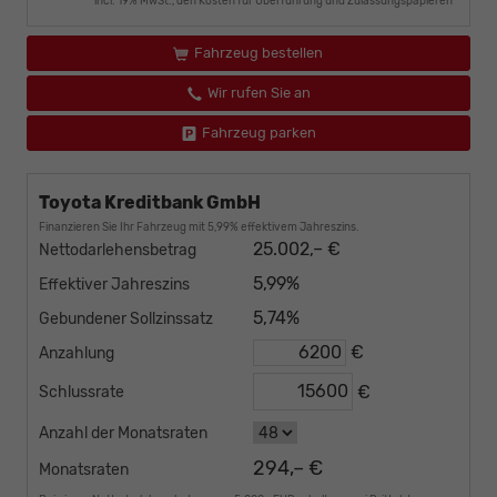
incl. 19% MwSt., den Kosten für Überführung und Zulassungspapieren
Fahrzeug bestellen
Wir rufen Sie an
Fahrzeug parken
Toyota Kreditbank GmbH
Finanzieren Sie Ihr Fahrzeug mit 5,99% effektivem Jahreszins.
25.002,– €
Nettodarlehensbetrag
5,99%
Effektiver Jahreszins
5,74%
Gebundener Sollzinssatz
€
Anzahlung
€
Schlussrate
Anzahl der Monatsraten
294,– €
Monatsraten