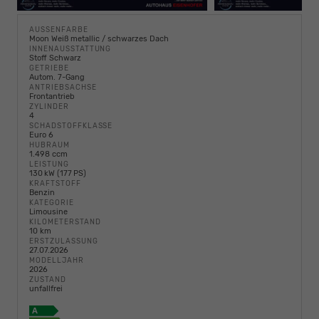
AUSSENFARBE
Moon Weiß metallic / schwarzes Dach
INNENAUSSTATTUNG
Stoff Schwarz
GETRIEBE
Autom. 7-Gang
ANTRIEBSACHSE
Frontantrieb
ZYLINDER
4
SCHADSTOFFKLASSE
Euro 6
HUBRAUM
1.498 ccm
LEISTUNG
130 kW (177 PS)
KRAFTSTOFF
Benzin
KATEGORIE
Limousine
KILOMETERSTAND
10 km
ERSTZULASSUNG
27.07.2026
MODELLJAHR
2026
ZUSTAND
unfallfrei