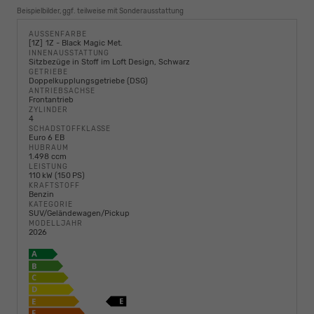
Beispielbilder, ggf. teilweise mit Sonderausstattung
AUSSENFARBE
1Z
1Z - Black Magic Met.
INNENAUSSTATTUNG
Sitzbezüge in Stoff im Loft Design, Schwarz
GETRIEBE
Doppelkupplungsgetriebe (DSG)
ANTRIEBSACHSE
Frontantrieb
ZYLINDER
4
SCHADSTOFFKLASSE
Euro 6 EB
HUBRAUM
1.498 ccm
LEISTUNG
110 kW (150 PS)
KRAFTSTOFF
Benzin
KATEGORIE
SUV/Geländewagen/Pickup
MODELLJAHR
2026