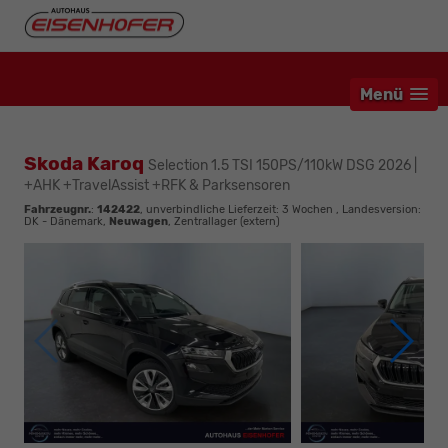
Menü
Skoda Karoq
Selection 1.5 TSI 150PS/110kW DSG 2026 |
+AHK +TravelAssist +RFK & Parksensoren
Fahrzeugnr.
:
142422
, unverbindliche Lieferzeit:
3 Wochen
, Landesversion:
DK - Dänemark,
Neuwagen
, Zentrallager (extern)