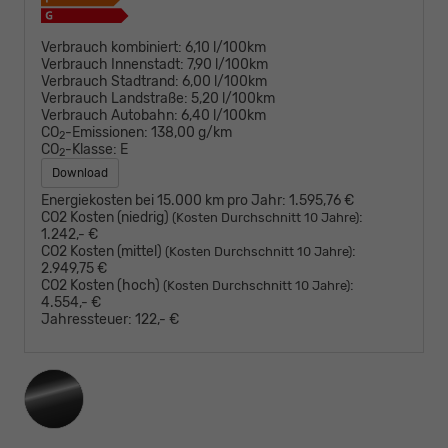
Verbrauch kombiniert:
6,10 l/100km
Verbrauch Innenstadt:
7,90 l/100km
Verbrauch Stadtrand:
6,00 l/100km
Verbrauch Landstraße:
5,20 l/100km
Verbrauch Autobahn:
6,40 l/100km
CO
-Emissionen:
138,00 g/km
2
CO
-Klasse:
E
2
Download
Energiekosten bei 15.000 km pro Jahr:
1.595,76 €
CO2 Kosten (niedrig)
:
(Kosten Durchschnitt 10 Jahre)
1.242,- €
CO2 Kosten (mittel)
:
(Kosten Durchschnitt 10 Jahre)
2.949,75 €
CO2 Kosten (hoch)
:
(Kosten Durchschnitt 10 Jahre)
4.554,- €
Jahressteuer:
122,- €