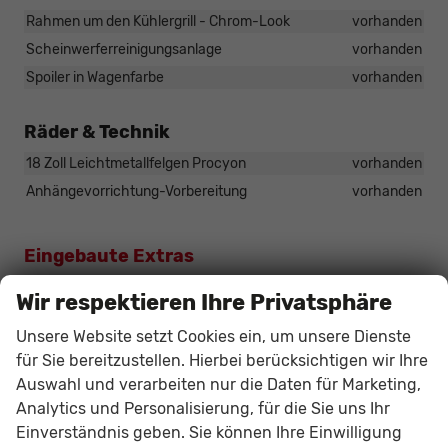
Rahmen um den Kühlergrill - Chrom-Look
vorhanden
Scheinwerferreinigungsanlage
vorhanden
Spoiler in Wagenfarbe
vorhanden
Räder & Technik
18 Zoll Leichtmetallfelgen Procyon
vorhanden
Anhängevorrichtung-Vorbereitung
vorhanden
Eingebaute Extras
Pakete
Wir respektieren Ihre Privatsphäre
Park-Paket:
W5F
Unsere Website setzt Cookies ein, um unsere Dienste
•
R
ückfahrkamera
für Sie bereitzustellen. Hierbei berücksichtigen wir Ihre
•
P
arksensoren, vorne und (hinten*)
( * = Serie)
Auswahl und verarbeiten nur die Daten für Marketing,
vorhanden
Analytics und Personalisierung, für die Sie uns Ihr
Travel Assist:
Einverständnis geben. Sie können Ihre Einwilligung
P5H