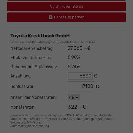
Wir rufen Sie an
Fahrzeug parken
Toyota Kreditbank GmbH
Finanzieren Sie Ihr Fahrzeug mit 5,99% effektivem Jahreszins.
27.363,– €
Nettodarlehensbetrag
5,99%
Effektiver Jahreszins
5,74%
Gebundener Sollzinssatz
€
Anzahlung
€
Schlussrate
Anzahl der Monatsraten
322,– €
Monatsraten
Bei einem Nettodarlehensbetrag von 5.000,- EUR erhalten zwei Drittel der
Kunden einen effektiven Jahreszins von 5,99% oder günstiger (gebundener
Sollzinssatz 5,74% p.a.
unverbindliche Berechnung