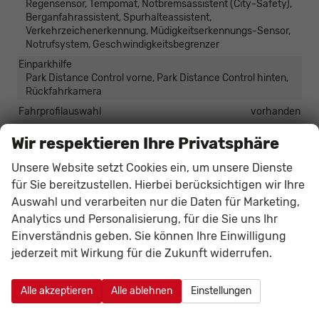
Regensensor, Tempomat, Notbremsassistent (City-Safety),
Berganfahrassistent, Spurhalteassistent,
Verkehrzeichenerkennung, Müdigkeitserkennungs-Sensor,
Notrufsystem, Geschwindigkeitsbegrenzer
Einparkhilfe
Park Distance Control vorne, Park Distance Control hinten,
Rückfahrkamera
Fahrprofilauswahl
vorhanden
Follow-Me-Home-Funktion
vorhanden
Wir respektieren Ihre Privatsphäre
Innenspiegel automatisch abblendend
vorhanden
Unsere Website setzt Cookies ein, um unsere Dienste
Lenkung
Servolenkung
für Sie bereitzustellen. Hierbei berücksichtigen wir Ihre
Lichttechnik
Auswahl und verarbeiten nur die Daten für Marketing,
Lichtsensor, Nebelscheinwerfer, Tagfahrlicht, LED-
Analytics und Personalisierung, für die Sie uns Ihr
Scheinwerfer, LED-Tagfahrlicht, Voll-LED Scheinwerfer
Einverständnis geben. Sie können Ihre Einwilligung
Pannenhilfe
Pannenkit
jederzeit mit Wirkung für die Zukunft widerrufen.
Scheibenwaschanlage beheizbar
vorhanden
Start/Stop-Automatik
vorhanden
Alle akzeptieren
Alle ablehnen
Einstellungen
Zentralverriegelung
Zentralverriegelung mit Funkfernbedienung, Schlüssellose