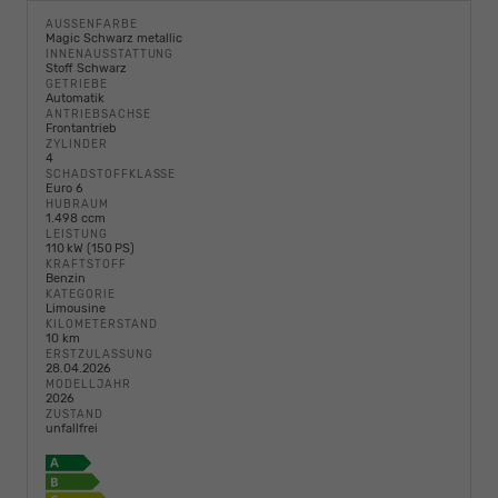
AUSSENFARBE
Magic Schwarz metallic
INNENAUSSTATTUNG
Stoff Schwarz
GETRIEBE
Automatik
ANTRIEBSACHSE
Frontantrieb
ZYLINDER
4
SCHADSTOFFKLASSE
Euro 6
HUBRAUM
1.498 ccm
LEISTUNG
110 kW (150 PS)
KRAFTSTOFF
Benzin
KATEGORIE
Limousine
KILOMETERSTAND
10 km
ERSTZULASSUNG
28.04.2026
MODELLJAHR
2026
ZUSTAND
unfallfrei