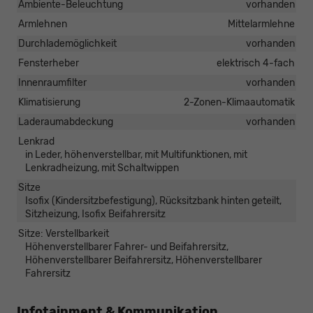
Ambiente-Beleuchtung
vorhanden
Armlehnen
Mittelarmlehne
Durchlademöglichkeit
vorhanden
Fensterheber
elektrisch 4-fach
Innenraumfilter
vorhanden
Klimatisierung
2-Zonen-Klimaautomatik
Laderaumabdeckung
vorhanden
Lenkrad
in Leder, höhenverstellbar, mit Multifunktionen, mit
Lenkradheizung, mit Schaltwippen
Sitze
Isofix (Kindersitzbefestigung), Rücksitzbank hinten geteilt,
Sitzheizung, Isofix Beifahrersitz
Sitze: Verstellbarkeit
Höhenverstellbarer Fahrer- und Beifahrersitz,
Höhenverstellbarer Beifahrersitz, Höhenverstellbarer
Fahrersitz
Infotainment & Kommunikation