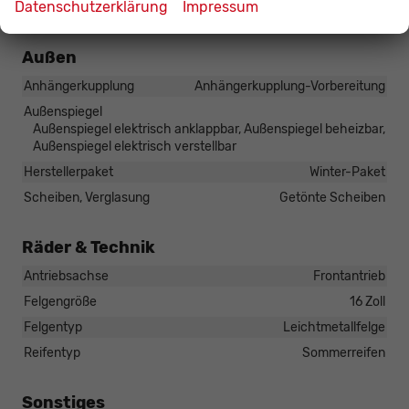
Datenschutzerklärung
Impressum
Zentralverriegelung (Keyless Go)
Außen
Anhängerkupplung
Anhängerkupplung-Vorbereitung
Außenspiegel
Außenspiegel elektrisch anklappbar, Außenspiegel beheizbar,
Außenspiegel elektrisch verstellbar
Herstellerpaket
Winter-Paket
Scheiben, Verglasung
Getönte Scheiben
Räder & Technik
Antriebsachse
Frontantrieb
Felgengröße
16 Zoll
Felgentyp
Leichtmetallfelge
Reifentyp
Sommerreifen
Sonstiges