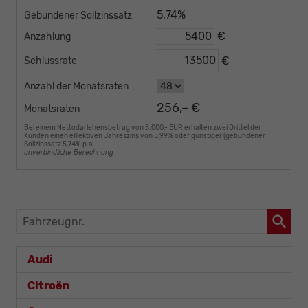
5,74%
Gebundener Sollzinssatz
€
Anzahlung
€
Schlussrate
Anzahl der Monatsraten
256,– €
Monatsraten
Bei einem Nettodarlehensbetrag von 5.000,- EUR erhalten zwei Drittel der
Kunden einen effektiven Jahreszins von 5,99% oder günstiger (gebundener
Sollzinssatz 5,74% p.a.
unverbindliche Berechnung
Fahrzeugnr.
Audi
Citroën