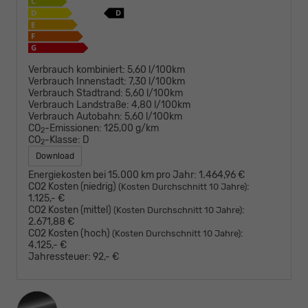
Verbrauch kombiniert:
5,60 l/100km
Verbrauch Innenstadt:
7,30 l/100km
Verbrauch Stadtrand:
5,60 l/100km
Verbrauch Landstraße:
4,80 l/100km
Verbrauch Autobahn:
5,60 l/100km
CO
-Emissionen:
125,00 g/km
2
CO
-Klasse:
D
2
Download
Energiekosten bei 15.000 km pro Jahr:
1.464,96 €
CO2 Kosten (niedrig)
:
(Kosten Durchschnitt 10 Jahre)
1.125,- €
CO2 Kosten (mittel)
:
(Kosten Durchschnitt 10 Jahre)
2.671,88 €
CO2 Kosten (hoch)
:
(Kosten Durchschnitt 10 Jahre)
4.125,- €
Jahressteuer:
92,- €