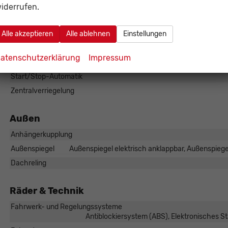
Einparkhilfe
Selbstlenkendes System, Park Distance Control vorne
iderrufen.
Innenspiegel automatisch abblendend
Alle akzeptieren
Alle ablehnen
Einstellungen
Lenkung
Lichttechnik
Lichtsensor, LED-Scheinwe
atenschutzerklärung
Impressum
Pannenhilfe
Start/Stop-Automatik
Zentralverriegelung
Außen
Anhängerkupplung
Außenspiegel
Außenspiegel elektrisch anklappbar, Außenspiegel
Dachreling
Räder & Technik
Fahrwerk- und Regelungssysteme
Antiblockiersystem (ABS), Elektronisches S