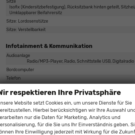
Sitze
Isofix (Kindersitzbefestigung), Rücksitzbank hinten geteilt, Sitzheiz
Umklappbarer Beifahrersitz
Sitze: Lordosenstütze
Sitze: Verstellbarkeit
Infotainment & Kommunikation
Audioanlage
Radio/MP3-Player, Radio, Schnittstelle USB, Digitalradi
Bordcomputer
Telefon
Volldigitales Kombiinstrument (Virtual Cockpit)
Wir respektieren Ihre Privatsphäre
Sicherheit & Assistenz
nsere Website setzt Cookies ein, um unsere Dienste für Sie
ereitzustellen. Hierbei berücksichtigen wir Ihre Auswahl un
Assistenzsysteme
erarbeiten nur die Daten für Marketing, Analytics und
Regensensor, Tempomat, Tempomat mit Lenkradkontrolle, Notbrem
Berganfahrassistent, Spurhalteassistent, Abstandstempomat ada
ersonalisierung, für die Sie uns Ihr Einverständnis geben. S
Müdigkeitserkennungs-Sensor, Notrufsystem, Geschwindigkeitsb
önnen Ihre Einwilligung jederzeit mit Wirkung für die Zukunf