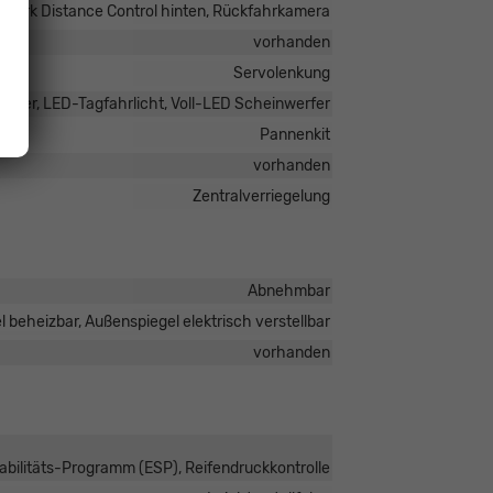
, Park Distance Control hinten, Rückfahrkamera
vorhanden
Servolenkung
rfer, LED-Tagfahrlicht, Voll-LED Scheinwerfer
Pannenkit
vorhanden
Zentralverriegelung
Abnehmbar
 beheizbar, Außenspiegel elektrisch verstellbar
vorhanden
tabilitäts-Programm (ESP), Reifendruckkontrolle