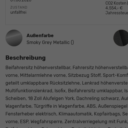
01.06.2026
CO2 Kosten
ZUSTAND
4.554,- €
unfallfrei
Jahressteue
Innen
Außenfarbe
Smoky Grey Metallic ()
Beschreibung
Beifahrersitz höhenverstellbar, Fahrersitz höhenverstell
vorne, Mittelarmlehne vorne, Sitzbezug Stoff, Sport-Ko
geteilt umklappbare Rücksitzlehne, Lenkrad höhenverste
Multifunktionslenkrad, Isofix, Beifahrersitz umklappbar, I
Scheiben, 18 Zoll Alufelgen York, Dachreling schwarz, A
Wagenfarbe, Türgriffe in Wagenfarbe, ABS, Außenspiegel e
Fensterheber elektrisch, Klimaautomatik, Kopfairbags, S
vorne, ESP, Wegfahrsperre, Zentralverriegelung mit Funk