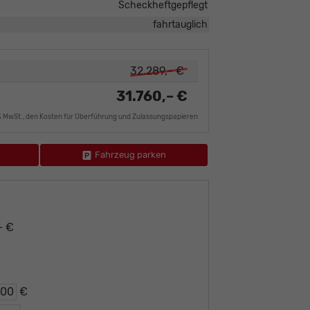
Scheckheftgepflegt
fahrtauglich
32.289,– €
31.760,– €
9% MwSt., den Kosten für Überführung und Zulassungspapieren
Fahrzeug parken
– €
€