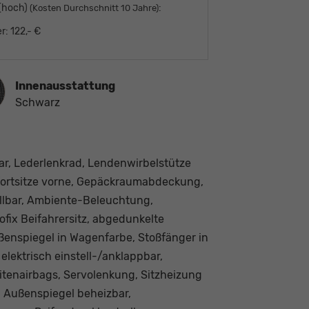
 (hoch)
:
(Kosten Durchschnitt 10 Jahre)
r:
122,- €
ausstattung
Innenausstattung
Schwarz
bar, Lederlenkrad, Lendenwirbelstütze
mfortsitze vorne, Gepäckraumabdeckung,
llbar, Ambiente-Beleuchtung,
sofix Beifahrersitz, abgedunkelte
ußenspiegel in Wagenfarbe, Stoßfänger in
lektrisch einstell-/anklappbar,
eitenairbags, Servolenkung, Sitzheizung
, Außenspiegel beheizbar,