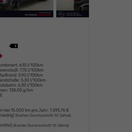
ombiniert:
6,10 l/100km
nnenstadt:
7,70 l/100km
tadtrand:
5,90 l/100km
andstraße:
5,30 l/100km
Autobahn:
6,30 l/100km
onen:
138,00 g/km
E
en bei 15.000 km pro Jahr:
1.595,76 €
niedrig)
:
(Kosten Durchschnitt 10 Jahre)
mittel)
:
(Kosten Durchschnitt 10 Jahre)