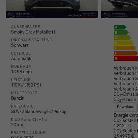
AUSSENFARBE
Smoky Grey Metallic ()
INNENAUSSTATTUNG
Schwarz
GETRIEBE
Automatik
HUBRAUM
Verbrauch k
1.498 ccm
Verbrauch I
Verbrauch S
LEISTUNG
Verbrauch L
110 kW (150 PS)
Verbrauch 
KRAFTSTOFF
CO
-Emissi
2
Benzin
CO
-Klasse:
2
KATEGORIE
Download
SUV/Geländewagen/Pickup
Energiekost
KILOMETERSTAND
CO2 Kosten (
20 km
1.242,- €
CO2 Kosten (
ERSTZULASSUNG
2.949,75 €