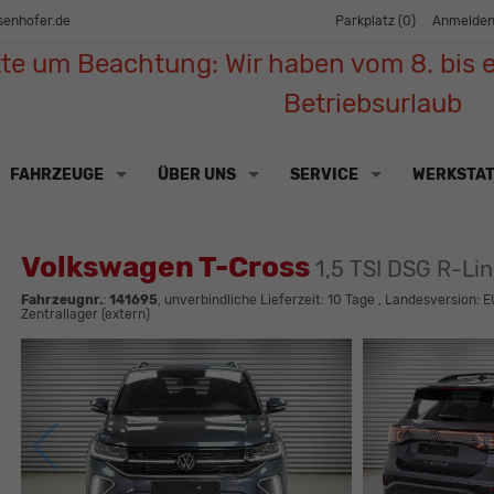
senhofer.de
Parkplatz (
0
)
Anmelde
tte um Beachtung: Wir haben vom 8. bis e
Betriebsurlaub
FAHRZEUGE
ÜBER UNS
SERVICE
WERKSTA
Volkswagen T-Cross
1,5 TSI DSG R-Li
Fahrzeugnr.
:
141695
, unverbindliche Lieferzeit:
10 Tage
, Landesversion: E
Zentrallager (extern)