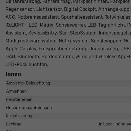
Beifahrerairbag, Fahrerairbag, Parkpilot hinten, Parkpilot
Regensensor, Lichtsensor, Digital Cockpit, Anhängeku
ACC, Notbremsassistent, Spurhalteassistent, Totwinkela
IQ.LIGHT - LED-Matrix-Scheinwerfer, LED-Tagfahrlicht, 
Assistent, KeylessEntry, StartStopSystem, Innenspiegel 
Müdigkeitswarnsystem, Notrufsystem, Schaltwippen, Ges
Apple Carplay, Freisprecheinrichtung, Touchscreen, USB 
DAB, Bluetooth, Bordcomputer, Wired and Wireless App-C
LED-Rückleuchten,
Innen
Ambiente-Beleuchtung
Armlehnen
Fensterheber
Gepäckraumabtrennung
Klimatisierung
Lenkrad
in Leder, höhenve