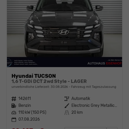
Hyundai TUCSON
1,6 T-GDi DCT 2wd Style - LAGER
unverbindliche Lieferzeit:
30.08.2026
Fahrzeug mit Tageszulassung
Fahrzeugnr.
142611
Getriebe
Automatik
Kraftstoff
Benzin
Außenfarbe
Electronic Grey Metallic ()
Leistung
110 kW (150 PS)
Kilometerstand
20 km
07.08.2026