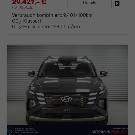
29.427,– €
Details
Fahrzeug
incl. 19% MwSt.
Verbrauch kombiniert:
9,40 l/100km
CO
-Klasse:
F
2
CO
-Emissionen:
158,00 g/km
2