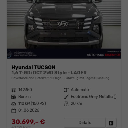
Hyundai TUCSON
1,6 T-GDi DCT 2WD Style - LAGER
unverbindliche Lieferzeit:
10 Tage
Fahrzeug mit Tageszulassung
Fahrzeugnr.
142350
Getriebe
Automatik
Kraftstoff
Benzin
Außenfarbe
Ecotronic Grey Metallic ()
Leistung
110 kW (150 PS)
Kilometerstand
20 km
01.06.2026
30.699,– €
Details
Fahrzeug
incl. 19% MwSt.