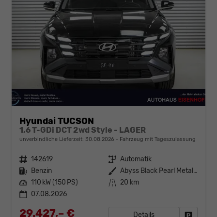
Hyundai TUCSON
1,6 T-GDi DCT 2wd Style - LAGER
unverbindliche Lieferzeit:
30.08.2026
Fahrzeug mit Tageszulassung
Fahrzeugnr.
142619
Getriebe
Automatik
Kraftstoff
Benzin
Außenfarbe
Abyss Black Pearl Metallic ()
Leistung
110 kW (150 PS)
Kilometerstand
20 km
07.08.2026
29.427,– €
Details
Fahrzeug