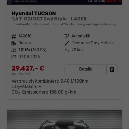
Hyundai TUCSON
1,6 T-GDi DCT 2wd Style - LAGER
unverbindliche Lieferzeit:
30.08.2026
Fahrzeug mit Tageszulassung
Fahrzeugnr.
142610
Getriebe
Automatik
Kraftstoff
Benzin
Außenfarbe
Electronic Grey Metallic ()
Leistung
110 kW (150 PS)
Kilometerstand
20 km
07.08.2026
29.427,– €
Details
Fahrzeug
incl. 19% MwSt.
Verbrauch kombiniert:
9,40 l/100km
CO
-Klasse:
F
2
CO
-Emissionen:
158,00 g/km
2