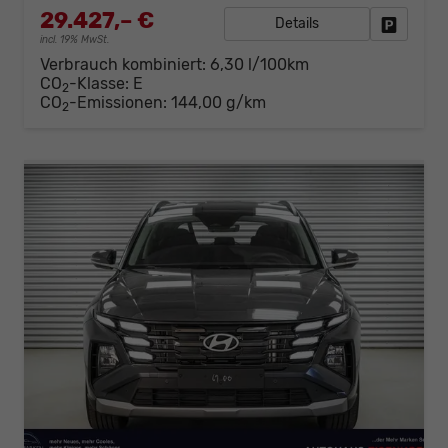
29.427,– €
Details
Fahrzeug
incl. 19% MwSt.
Verbrauch kombiniert:
6,30 l/100km
CO
-Klasse:
E
2
CO
-Emissionen:
144,00 g/km
2