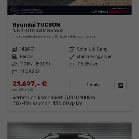
Hyundai TUCSON
1.6 T-GDI 48V Select
unverbindliche Lieferzeit:
10 Tage
Gebrauchtwagen
Fahrzeugnr.
142677
Getriebe
Schalt. 6-Gang
Kraftstoff
Benzin
Außenfarbe
shimmering silver
Leistung
110 kW (150 PS)
Kilometerstand
115.357 km
14.09.2021
21.697,– €
Details
Fahrzeug
incl. 19% MwSt.
Verbrauch kombiniert:
5,90 l/100km
CO
-Emissionen:
136,00 g/km
2