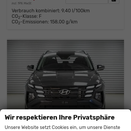
incl. 19% MwSt.
Verbrauch kombiniert:
9,40 l/100km
CO
-Klasse:
F
2
CO
-Emissionen:
158,00 g/km
2
Wir respektieren Ihre Privatsphäre
Unsere Website setzt Cookies ein, um unsere Dienste