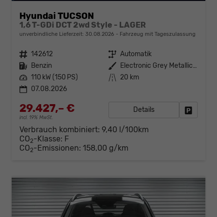
Hyundai TUCSON
1,6 T-GDi DCT 2wd Style - LAGER
unverbindliche Lieferzeit:
30.08.2026
Fahrzeug mit Tageszulassung
Fahrzeugnr.
142612
Getriebe
Automatik
Kraftstoff
Benzin
Außenfarbe
Electronic Grey Metallic ()
Leistung
110 kW (150 PS)
Kilometerstand
20 km
07.08.2026
29.427,– €
Details
Fahrzeug
incl. 19% MwSt.
Verbrauch kombiniert:
9,40 l/100km
CO
-Klasse:
F
2
CO
-Emissionen:
158,00 g/km
2