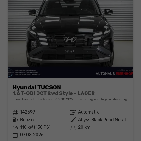
Hyundai TUCSON
1,6 T-GDi DCT 2wd Style - LAGER
unverbindliche Lieferzeit:
30.08.2026
Fahrzeug mit Tageszulassung
Fahrzeugnr.
142599
Getriebe
Automatik
Kraftstoff
Benzin
Außenfarbe
Abyss Black Pearl Metallic ()
Leistung
110 kW (150 PS)
Kilometerstand
20 km
07.08.2026