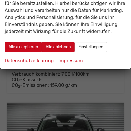
für Sie bereitzustellen. Hierbei berücksichtigen wir Ihre
Hyundai TUCSON
Auswahl und verarbeiten nur die Daten für Marketing,
1,6 T-GDi DCT 2WD Style - LAGER
Analytics und Personalisierung, für die Sie uns Ihr
unverbindliche Lieferzeit:
10 Tage
Fahrzeug mit Tageszulassung
Einverständnis geben. Sie können Ihre Einwilligung
Fahrzeugnr.
142349
Getriebe
Automatik
jederzeit mit Wirkung für die Zukunft widerrufen.
Kraftstoff
Benzin
Außenfarbe
Ecotronic Grey Metallic ()
Leistung
110 kW (150 PS)
Kilometerstand
20 km
Alle akzeptieren
Alle ablehnen
Einstellungen
01.06.2026
30.699,– €
Datenschutzerklärung
Impressum
Details
Fahrzeug
incl. 19% MwSt.
Verbrauch kombiniert:
7,00 l/100km
CO
-Klasse:
F
2
CO
-Emissionen:
159,00 g/km
2