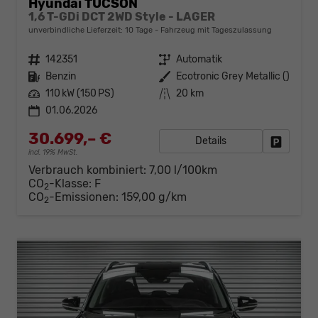
Hyundai TUCSON
1,6 T-GDi DCT 2WD Style - LAGER
unverbindliche Lieferzeit:
10 Tage
Fahrzeug mit Tageszulassung
Fahrzeugnr.
142351
Getriebe
Automatik
Kraftstoff
Benzin
Außenfarbe
Ecotronic Grey Metallic ()
Leistung
110 kW (150 PS)
Kilometerstand
20 km
01.06.2026
30.699,– €
Details
Fahrzeug
incl. 19% MwSt.
Verbrauch kombiniert:
7,00 l/100km
CO
-Klasse:
F
2
CO
-Emissionen:
159,00 g/km
2