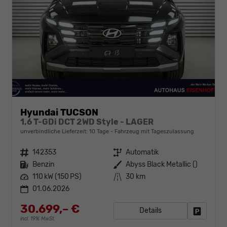
Hyundai TUCSON
1,6 T-GDi DCT 2WD Style - LAGER
unverbindliche Lieferzeit:
10 Tage
Fahrzeug mit Tageszulassung
Fahrzeugnr.
142353
Getriebe
Automatik
Kraftstoff
Benzin
Außenfarbe
Abyss Black Metallic ()
Leistung
110 kW (150 PS)
Kilometerstand
30 km
01.06.2026
30.699,– €
Details
Fahrzeug
incl. 19% MwSt.