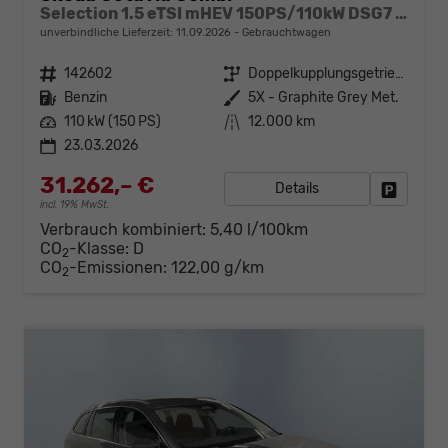
Selection 1.5 eTSI mHEV 150PS/110kW DSG7 2026 +AHK+3-ZONE+RFK+KESSY+EL.HECK+BHZ. LENKRAD
unverbindliche Lieferzeit:
11.09.2026
Gebrauchtwagen
Fahrzeugnr.
142602
Getriebe
Doppelkupplungsgetriebe (DSG)
Kraftstoff
Benzin
Außenfarbe
5X - Graphite Grey Met.
Leistung
110 kW (150 PS)
Kilometerstand
12.000 km
23.03.2026
31.262,– €
Details
Fahrzeug
incl. 19% MwSt.
Verbrauch kombiniert:
5,40 l/100km
CO
-Klasse:
D
2
CO
-Emissionen:
122,00 g/km
2