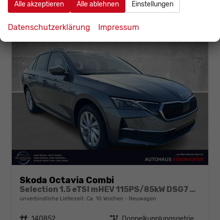
Alle akzeptieren
Alle ablehnen
Einstellungen
Datenschutzerklärung
Impressum
Skoda Octavia Combi
Selection 1.5 eTSI mHEV 115PS/85kW DSG7 2026
unverbindliche Lieferzeit: Ca. 10 Wochen
Neuwagen
Fahrzeugnr.
140852
Getriebe
Doppelkupplungsgetriebe (DSG)