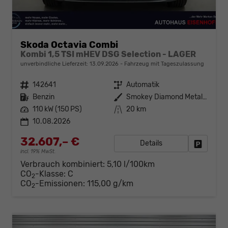
Skoda Octavia Combi
Kombi 1,5 TSI mHEV DSG Selection - LAGER
unverbindliche Lieferzeit:
13.09.2026
Fahrzeug mit Tageszulassung
Fahrzeugnr.
142641
Getriebe
Automatik
Kraftstoff
Benzin
Außenfarbe
Smokey Diamond Metallic ()
Leistung
110 kW (150 PS)
Kilometerstand
20 km
10.08.2026
32.607,– €
Details
Fahrzeug
incl. 19% MwSt.
Verbrauch kombiniert:
5,10 l/100km
CO
-Klasse:
C
2
CO
-Emissionen:
115,00 g/km
2