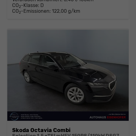
CO
-Klasse:
D
2
CO
-Emissionen:
122,00 g/km
2
Skoda Octavia Combi
Selection 1.5 eTSI mHEV 150PS/110kW DSG7 2026 +AHK+SUNSET+3-ZONE+RFK+KESSY+EL.HECK+BHZ. LENKRAD