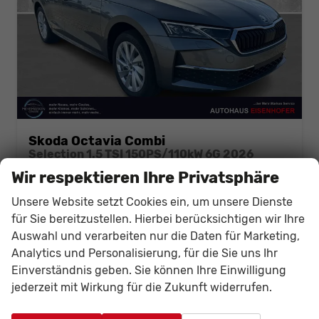
Skoda Octavia Combi
Selection 1.5 TSI 150PS/110kW 6G 2026
unverbindliche Lieferzeit: Ca. 10 Wochen
Neuwagen
Wir respektieren Ihre Privatsphäre
Fahrzeugnr.
140853
Getriebe
Schalt. 6-Gang
Unsere Website setzt Cookies ein, um unsere Dienste
Kraftstoff
Benzin
Leistung
110 kW (150 PS)
für Sie bereitzustellen. Hierbei berücksichtigen wir Ihre
Auswahl und verarbeiten nur die Daten für Marketing,
31.619,– €
Details
Fahrzeug
Analytics und Personalisierung, für die Sie uns Ihr
incl. 19% MwSt.
Einverständnis geben. Sie können Ihre Einwilligung
Verbrauch kombiniert:
5,80 l/100km
CO
-Klasse:
D
jederzeit mit Wirkung für die Zukunft widerrufen.
2
CO
-Emissionen:
132,00 g/km
2