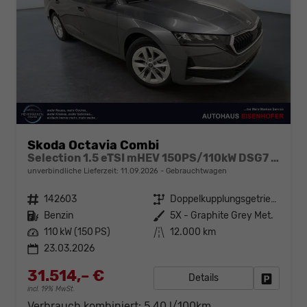
Skoda Octavia Combi
Selection 1.5 eTSI mHEV 150PS/110kW DSG7 2026 +AHK+SUNSET+3-ZONE+RFK+KESSY+EL.HECK+BHZ. LENKRAD
unverbindliche Lieferzeit:
11.09.2026
Gebrauchtwagen
Fahrzeugnr.
142603
Getriebe
Doppelkupplungsgetriebe (DSG)
Kraftstoff
Benzin
Außenfarbe
5X - Graphite Grey Met.
Leistung
110 kW (150 PS)
Kilometerstand
12.000 km
23.03.2026
31.514,– €
Details
Fahrzeug
incl. 19% MwSt.
Verbrauch kombiniert:
5,40 l/100km