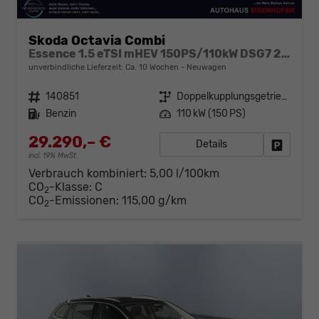
Skoda Octavia Combi
Essence 1.5 eTSI mHEV 150PS/110kW DSG7 2026
unverbindliche Lieferzeit: Ca. 10 Wochen
Neuwagen
Fahrzeugnr.
140851
Getriebe
Doppelkupplungsgetriebe (DSG)
Kraftstoff
Benzin
Leistung
110 kW (150 PS)
29.290,– €
Details
Fahrzeug
incl. 19% MwSt.
Verbrauch kombiniert:
5,00 l/100km
CO
-Klasse:
C
2
CO
-Emissionen:
115,00 g/km
2