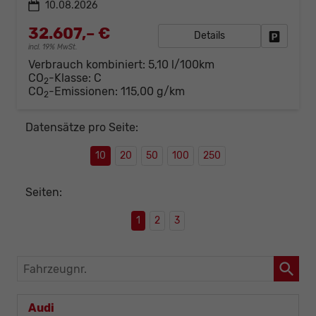
10.08.2026
32.607,– €
Details
Fahrzeug
incl. 19% MwSt.
Verbrauch kombiniert:
5,10 l/100km
CO
-Klasse:
C
2
CO
-Emissionen:
115,00 g/km
2
Datensätze pro Seite:
10
20
50
100
250
Seiten:
1
2
3
Fahrzeugnr.
Audi