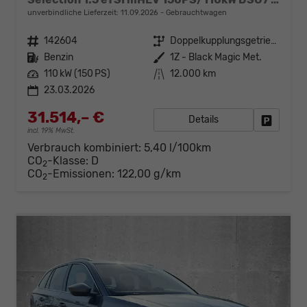
unverbindliche Lieferzeit:
11.09.2026
Gebrauchtwagen
Fahrzeugnr.
142604
Getriebe
Doppelkupplungsgetriebe (DSG)
Kraftstoff
Benzin
Außenfarbe
1Z - Black Magic Met.
Leistung
110 kW (150 PS)
Kilometerstand
12.000 km
23.03.2026
31.514,– €
Details
Fahrzeug
incl. 19% MwSt.
Verbrauch kombiniert:
5,40 l/100km
CO
-Klasse:
D
2
CO
-Emissionen:
122,00 g/km
2