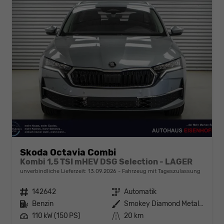
Skoda Octavia Combi
Kombi 1,5 TSI mHEV DSG Selection - LAGER
unverbindliche Lieferzeit:
13.09.2026
Fahrzeug mit Tageszulassung
Fahrzeugnr.
142642
Getriebe
Automatik
Kraftstoff
Benzin
Außenfarbe
Smokey Diamond Metallic ()
Leistung
110 kW (150 PS)
Kilometerstand
20 km