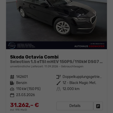
Skoda Octavia Combi
Selection 1.5 eTSI mHEV 150PS/110kW DSG7 2026 +AHK+3-ZONE+RFK+KESSY+EL.HECK+BHZ. LENKRAD
unverbindliche Lieferzeit:
11.09.2026
Gebrauchtwagen
Fahrzeugnr.
142601
Getriebe
Doppelkupplungsgetriebe (DSG)
Kraftstoff
Benzin
Außenfarbe
1Z - Black Magic Met.
Leistung
110 kW (150 PS)
Kilometerstand
12.000 km
23.03.2026
31.262,– €
Details
Fahrzeug
incl. 19% MwSt.