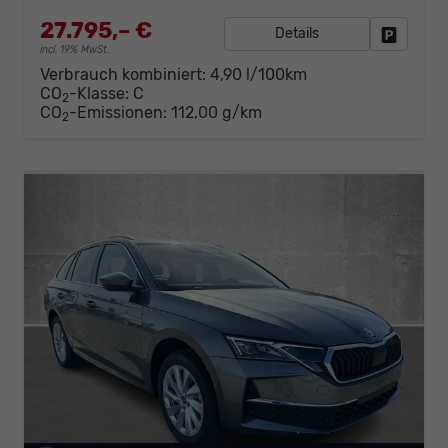
27.795,– €
Details
Fahrzeug
incl. 19% MwSt.
Verbrauch kombiniert:
4,90 l/100km
CO
-Klasse:
C
2
CO
-Emissionen:
112,00 g/km
2