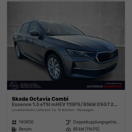
Skoda Octavia Combi
Essence 1.5 eTSI mHEV 115PS/85kW DSG7 2026
unverbindliche Lieferzeit: Ca. 10 Wochen
Neuwagen
Fahrzeugnr.
140850
Getriebe
Doppelkupplungsgetriebe (DSG)
Kraftstoff
Benzin
Leistung
85 kW (116 PS)