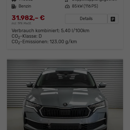
Kraftstoff
Benzin
Leistung
85 kW (116 PS)
31.982,– €
Details
Fahrzeug
incl. 19% MwSt.
Verbrauch kombiniert:
5,40 l/100km
CO
-Klasse:
D
2
CO
-Emissionen:
123,00 g/km
2